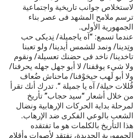
لاستخلاص جوانب تاريخية واجتماعية
ترسم ملامح المشهد فى عصر بناء
الجمهورية الأولى.
عندما تسمع: “آه ياجميلة/ نِديكى حب
وتِدينا/ ونمد للشمس أيدينا/ ولو تعبنا
تاخدينا/ ناخد فى حضنك تعسيلة/ ونقوم
ولا شيء يوقفنا/ لا أبو جهل جهله يحرفنا/
ولا أبو لَهب حيخوْفنا/ ماحناش ضُعاف
قُللات حيلة/ آه يا جميلة “. تدرك أنك تقرأ
من خلال أشعار “سيد حجاب” تأريخ
لمرحلة بداية الحركات الإرهابية ونضال
الشعب بالوعي الفكرى ضد الإرهاب.
هذا التأريخ بالكلمات هو ما تفتقده
الجمهورية الجديدة، نفتقد لأصوات وأقلام