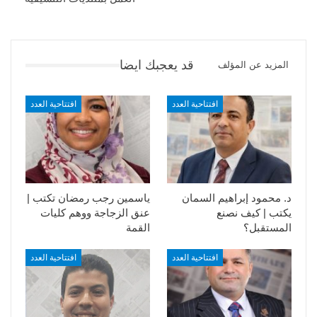
قد يعجبك ايضا
المزيد عن المؤلف
افتتاحية العدد
افتتاحية العدد
د. محمود إبراهيم السمان
ياسمين رجب رمضان تكتب |
يكتب | كيف نصنع
عنق الزجاجة ووهم كليات
المستقبل؟
القمة
افتتاحية العدد
افتتاحية العدد