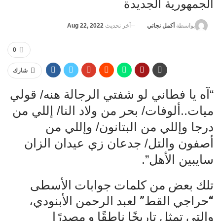
الجمهورية الجديدة
آخر تحديث
Aug 22, 2022
بواسطة
أكمل نجاتي
0
شارك
“آه يا فطاني لو شفتي الرجالة هنه/ قولي
ميات..ألوفات/ بحر من ولاد النا/ إللي من
درجا وإللي من البتانون/ وإللي من
أصفون والتل/ جدعان زي عيدان الزان
سايبين الأهل”.
تلك بعض من كلمات جوابات الأسطى
“حراجي القط” لعبد الرحمن الأبنودي،
والتي تمثل تاريخًا ناطقًا و مصدرًا