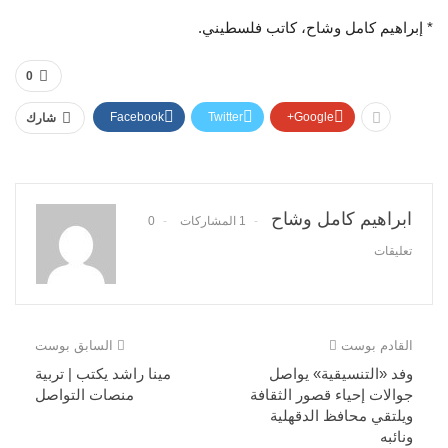
* إبراهيم كامل وشاح، كاتب فلسطيني.
0
Facebook
Twitter
Google+
شارك
ابراهيم كامل وشاح
1 المشاركات
0
تعليقات
القادم بوست
السابق بوست
وفد «التنسيقية» يواصل
مينا راشد يكتب | تربية
جوالات إحياء قصور الثقافة
منصات التواصل
ويلتقي محافظ الدقهلية
ونائبه