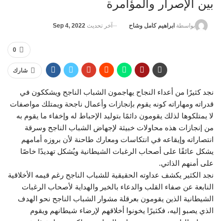
بين الإصرار والمؤامرة
آخر تحديث
Sep 4, 2022
بواسطة
ابراهيم كامل وشاح
0
شارك
نجد كثيرًا من أعداء النجاح يهاجمون الشباب الناجح ويشككون في
قدراته ومهاراته كونه يقوم بإنجازات وأعمال ناجحة ويمتلك مواصفات
لا يمتلكوها لذلك يقومون دائمًا بتوليد الإحباط له وإخفاء ما يقوم به
من إنجازات هذه محاولات خبيثة لإجهاض الشباب الناجح وسرقة
انتصاراته وإيقاعه في انتكاسات ومعارك طاحنة لأن بروزه أمامهم
يشكل عائقًا على أصحاب الرغبات الشيطانية ويُشكل تهديدًا خاصًا
على أمنهم الذاتي.
نجد الكثير يكشف عداوته الحقيقية للشباب الناجح رغم قيمه الأخلاقية
النابعة عن صفاء القلب والدعاء بالخير والهداية لأصحاب الرغبات
الشيطانية الذين يقومون بعرقلة مشوار الشباب الناجح نحو الهدف
الذي يصبو إليه، فكثيرًا يخونوا أخلاقهم لإرضاء شيطانهم ويقوم