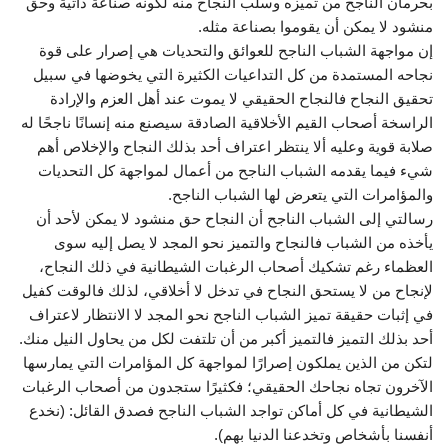
بحرمان الناجح من تميزه وسلب النجاح منه لكونه صناعة ذاتية وحق
منشود لا يمكن أن يقوموا بصناعة مثله.
إن مواجهة الشباب الناجح للعوائق والتحديات هي إصرار على قوة
نجاحه المستمدة من كل التداعيات الكثيرة التي يخوضها في سبيل
تحقيق النجاح فالنجاح الحقيقي لا يموت عند أهل العزم والإرادة
الراسخة أصحاب القيم الأخلاقية الصادقة سيصنع منه إنسانًا ناجحًا له
صلابة قوية وعليه ألا ينتظر اعتراف أحد بذلك النجاح والإخلاص أهم
شيء فيما يقدمه الشباب الناجح من أعمال لمواجهة كل التحديات
والمؤامرات التي يتعرض لها الشباب الناجح.
رسالتي إلى الشباب الناجح أن النجاح حق منشود لا يمكن لأحد أن
يأخذه من الشباب فالنجاح والتميز نحو المجد لا يصل إليه سوى
العظماء رغم تشكيك أصحاب الرغبات الشيطانية في ذلك النجاح،
لإنجاح من لا يستحق النجاح في تدخل لا أخلاقي، لذلك فالوقت كفيل
في إثبات حقيقة تميز الشباب الناجح نحو المجد لا الانتظار لاعتراف
أحد بذلك التميز فالتميز أكبر من أن تلتفت لكل من يحاول النيل منك.
لتكن من الذين يملكون إصرارًا لمواجهة كل المؤامرات التي يمارسها
الآخرون تجاه نجاحك الحقيقي؛ فكثيرًا ستجدون من أصحاب الرغبات
الشيطانية في كل أماكن تواجد الشباب الناجح فصدق القائل: (نخدع
أنفسنا بأشخاص وتخدعنا الدنيا بهم).