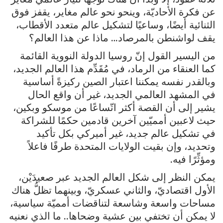
عن فكرة الأحاديّة، وينحو نحو عالم مغاير، يقفز فوق
الثنائية أيضًا، وساعيًا لتشكيل عالم متعدد الأقطاب،
يقف لواشنطن بالمرصاد… ماذا عن هذا العالم؟
من اليسير القول إنّ روسيا الدولة النووية القائمة
كما العنقاء من الرماد، في مُقَدِّم هذا العالم الجديد،
وبالقدر نفسه يمكننا اعتبار الصين ركيزةً أساسية
في المشهد العالمي الجديد، غير أن واقع الحال
يشير إلى أن القصة أكثر اتّساعًا من موسكو وبكين،
حيث لاعبين أمميّين آخرين قادمين حكمًا للشراكة
في تشكيل عالم جديد، غير أميركي بكل تأكيد
وتحديد، وإن بقيت الولايات المتحدة طرفًا فاعلاً
ومؤثِّرًا فيه.
يمكن النظر إلى شكل العالم الجديد عبر صعيدَيْن،
الأول اقتصاديّ، والثاني عسكريّ، وبينهما تظلُّ هناك
مساحات واسعة وشاسعة لتناقضات أمميّة سياسية،
لا يمكن أن تختفي بين عشية وضحاها.. ما الذي نعنيه