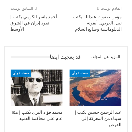
القادم بوست
السابق بوست
مؤمن صفوت عبدالله يكتب |
أحمد ياسر الكومي يكتب |
نبيل العربي.. أيقونة
نفوذ إيران في الشرق
الدبلوماسية وصانع السلام
الأوسط
قد يعجبك ايضا
المزيد عن المؤلف
مساحة رأي
مساحة رأي
عبد الرحمن حسين يكتب |
محمد فؤاد البري يكتب | مئة
سيناء من المعركة إلى
عام على محاكمة العميد
الفرص