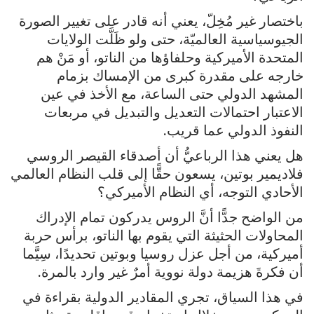
باختصار غير مُخِلّ، يعني أنه قادر على تغيير الصورة
الجيوسياسية العالميّة، حتى ولو ظَلَّت الولايات
المتحدة الأميركية وحلفاؤها من الناتو، أو مَنْ هم
خارجه على مقدرة كبرى من الإمساك بزمام
المشهد الدولي حتى الساعة، مع الأخذ في عين
الاعتبار احتمالات التعديل والتبديل في مربعات
النفوذ الدولي عما قريب.
هل يعني هذا الرباعيُّ أن أصدقاء القيصر الروسي
فلاديمير بوتين، يسعون حقًّا إلى قلب النظام العالمي
الأحادي التوجه، أي النظام الأميركي؟
من الواضح جدًّا أنَّ الروس يدركون تمام الإدراك
المحاولات الحثيثة التي يقوم بها الناتو، برأس حربة
أميركية، من أجل عزل روسيا وبوتين تحديدًا، سِيَّما
أن فكرةَ هزيمة دولة نووية أمرٌ غير وارد بالمرة.
في هذا السياق، تجري المقادير الدولية بقراءة في