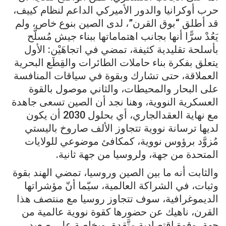
حرب أوكرانيا والدور الأميركي الداعم لنظام كييف،
قد أطلق “بوق القرن”، لدى الصين بنوع خاص، ولم
يَعُدْ سرًّا أنها بجانب اهتماماتها ببناء جيش مُسلَّح
بأسلحة تقليدية كثيفة، تمضي في اتجاهَيْن: الأول
يتعلق بفكرة بناء حاملات الطائرات والقِطَع البحرية
العملاقة، حتى تشارك وبقوة في سياقات المنافسة
على البحار والمحيطات، والثاني موصول بالقوة
العسكرية النووية، وهنا نجد أن الصين تسعى جاهدة
مع نهاية العقدالجاري، أي بحلول 2030 أن يكون
لديها ترسانة نووية تتجاوز الألف صاروخ باليستي
مُزوَّد برؤوس نووية، كمكافئ موضوعي للولايات
المتحدة من جهة، ولروسيا من جهة ثانية.
والثابت أنه ما بين الصين وروسيا، تمضي الهند بقوة
وثبات، في الشراكة العالمية، سيّما أنّ مؤشراتها
الديموغرافية، سوف تتجاوز روسيا مع منتصف هذا
القرن، ناهيك عن حضورها كقوة نووية عالمية من
جهة، وقوة اقتصادية متَّقدة، وبخاصة على صعيد