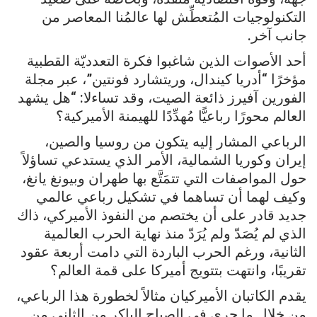
التكنولوجيات المُتعطِّش لها عالمُنا المعاصر من
جانب آخر.
أحد الأصوات الذين شاغبوا فكرة التعدديّة القطبية
مؤخرًا “أدريا كيندال، وريتشارد فونتين”، عبر مجلة
الفورين آفيرز ذائعة الصيت، وقد تساءلا: “هل يشهد
العالم محورًا رباعيًّا مُهدِّدًا للهيمنة الأميركية؟
الرباعي المشار إليه يتكون من روسيا والصين،
إيران وكوريا الشمالية، الأمر الذي يستدعي تساؤلاً
حول المواصفات التي تتمَتَّع بها طهران وبيونغ يانغ،
وكيف لهما أن تساهما في تشكيل رباعي عالمي
جديد قادر على أن يختصم من النفوذ الأميركي، ذاك
الذي لم يُصَدّ ولم يُرَدّ منذ نهاية الحرب العالمية
الثانية، ورغم الحرب الباردة التي دامت أربعة عقود
تقريبًا، وانتهت بتتويج أميركا على قمة العالم؟
يقدم الكاتبان الأميركيان مثالاً لخطورة هذا الرباعي،
من خلال ما جرى في الصباح الباكر من الثاني من