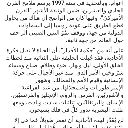
أعوام، وبالتحديد في سنة 1997 برسم ملامح القرن
الحادي والعشرين، ضمن الوثيقة الأشهر “القرن
الأميركيّ”، وفيها كان من الواضح أن هناك من يحاول
قطع الطريق على عودة روسيا إلى السماوات
الدولية من جهة، ووقف نمُوّ التنين الصيني الزاحف
حول العالم من جهة ثانية.
على أنه من “حكمة الأقدار”، أن الحياة لا تقبل فكرة
الأحادية، فقد جُبِلت الخليقة على الثنائية منذ لحظات
الخلق الأولى، ليل ونهار، ضوء وظلام، صباح ومساء،
شرّ وخير، الأمر الذي امتد عبر الأجيال على حركة
الإنسانية وقيام الأمم والممالك، وظهور
الإمبراطوريات واضمحلالها، من عند الفراعنة
والآشوريّين، الفرس والروم، الإنجليز والفرنسيّين،
الإسبان والبرتغاليّين، ثنائيات سادت وبادت، ومعها
ظلت البشرية تدور كلٌّ في فلك يسبحون.
لن يُقَدَّر لهذه الأحادية أن تعمر طويلاً، فما هي إلا
ثلاثة عقود، إلا وبدا أن هناك توجُّهًا لتيار عالمي مغاير