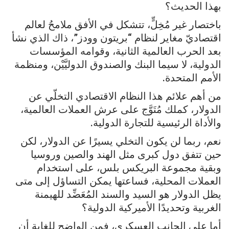
بهذا الحديث؟
باختصار غير مُخِلٍّ، تتشكل في الأفق ملامحُ لعالم
اقتصاديّ مغاير لنظام “بريتون وودز”، ذاك الذي نشأ
بعد الحرب العالمية الثانية، وقوامه المؤسسات
الدولية، لا سيما البنك والصندوق الدوليَّيْن، ومنظمة
الأمم المتحدة.
من أهم علائم هذا النظام الاقتصادي التخلّي عن
الدولار، كملك مُتَوَّج على عرش العملات العالمية،
والأداة الرئيسية للتجارة الدولية.
نعم، ربما لن يكون التخلي يسيرًا عن الدولار، لكن
حين تتفق دول كبرى مثل الهند والصين وروسيا
وبقية مجموعة البريكس بلس، على استخدام
العملات المحلية، فساعتها يمكن التساؤل إلى متى
يظل الدولار هو السيد والسند المُعَضِّد للهيمنة
الغربية وتحديدًا الأميركية الدولية؟
أما على الجانب العسكري، فمن الواضح للغاية أن