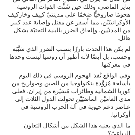
يناير الماضي، وذلك حين شَنَّت القوات الروسية
هجومًا صاروخيًّا ضخمًا على مدينتَيْ كييف وخاركيف
الأوكرانيتَيْن، مما أسفر عن مقتل وإصابة عدد كبير
من المدنيّين، وإلحاق الضرر بالبنية التحتيّة بشكل
هائل.
لم يكن هذا الحدث بارزًا بسبب الضرر الذي سَبَّبَه
وحسب، بل أيضًا لأنه أظهر أن روسيا ليست وحدها
في معركتها.
وفي الواقع نُفذ الهجوم الروسي في ذلك اليوم
بأسلحة مُزوَّدة بتكنولوجيا من الصين وصواريخ من
كوريا الشمالية وطائرات مُسَيَّرة من إيران، فعلى
مدى العامَيْن الماضيَيْن تحولت الدول الثلاث إلى
عناصر دعم حيوية في آلة الحرب الروسية في
أوكرانيا.
ما الذي يعنيه هذا الشكل من أشكال التعاون
الرباعيّ؟