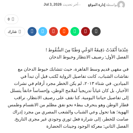
آخر تحديث
Jul 3, 2026
بواسطة
إدارة الموقع
0
شارك
عِنْدَمَا أَنْقَذَتْ دَقِيقَةُ الوَعْيِ وَطَنًا مِنَ السُّقُوط !
الفصل الأول: رصيف الانتظار وخيوط الدخان
في مقهى قديم وسط القاهرة، حيث تتشابك خيوط الدخان مع
نقاشات الشباب، كانت تفاصيل الرواية تُكتب قبل أن تبدأ في
الميادين. في شتاء ٢٠١٣، لم يكن الخطر مجرد أرقام في نشرات
الأخبار، بل كان غياباً تدريجياً لملامح الوطن، وإحساساً خانقاً يتسلل
إلى تفاصيل حياتنا اليومية. كنا نقف على رصيف الانتظار، نراقب
قطار الوطن وهو ينحرف ببطء نحو نفق مظلم من الانقسام وطمس
الهوية؛ هنا تحول وعي الشباب والشعب المصري من مجرد إدراك
صامت للخطر، إلى شرارة فعل ثوري وجودي غير مجرى التاريخ.
الفصل الثاني: معركة الوجود وجينات الحضارة