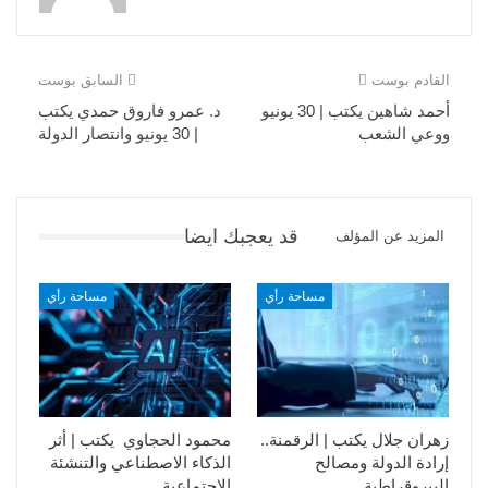
القادم بوست
السابق بوست
أحمد شاهين يكتب | 30 يونيو
د. عمرو فاروق حمدي يكتب
ووعي الشعب
| 30 يونيو وانتصار الدولة
قد يعجبك ايضا
المزيد عن المؤلف
مساحة رأي
مساحة رأي
زهران جلال يكتب | الرقمنة..
محمود الحجاوي يكتب | أثر
إرادة الدولة ومصالح
الذكاء الاصطناعي والتنشئة
البيروقراطية
الاجتماعية