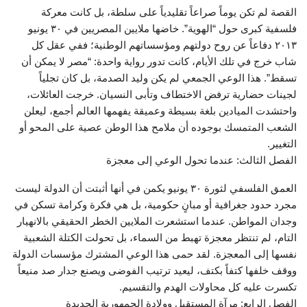
القصة لم تكن يوماً صراعاً تقليدياً على سلطة، بل كانت معركة
فلسفية كبرى حول “الهوية”. خاضها ملايين المصريين في ٣٠ يونيو
٢٠١٣ دفاعاً عن روح دولتهم ومؤسساتهم الوطنية؛ ففي عقل كل
شاب خرج في تلك الأيام، كانت تدور رواية واحدة: “مصر لا يمكن أن
تسقط”. هذا الوعي الجمعي لم يكن وليد الصدمة، بل كان تجلياً
لجينات حضارية ترفض الاختطاف وتأبى النسيان. خرجت العائلات،
واحتشدت الميادين بلغة بسيطة وعميقة يفهمها العالم أجمع، ليعلن
الشعب المتمسك بوجوده أن ملامح هذا الوطن عصية على المحو أو
التغيير.
الفصل الثالث: عندما تحول الوعي إلى معجزة
العمق الفلسفي لثورة ٣٠ يونيو يكمن في أنها أثبتت أن الدولة ليست
مجرد حدود جغرافية أو مبانٍ حكومية، بل هي فكرة وكرامة تسكن في
وجدان المواطن. عندما استشعرت الملايين الخطر الحقيقي بالانهيار
التام، لم تنتظر معجزة تهبط من السماء، بل تحولت الكتلة الشعبية
نفسها إلى المعجزة. لقد حمى هذا الوعي المشترك مؤسسات الدولة
ووقف خلفها كتفاً بكتف، ليعيد ترتيب الفوضى ويصنع جدار صد منيعاً
تكسرت عليه كل محاولات الهدم والتقسيم.
الفصل الرابع: مرآة المستقبل وولادة الجمهورية الجديدة