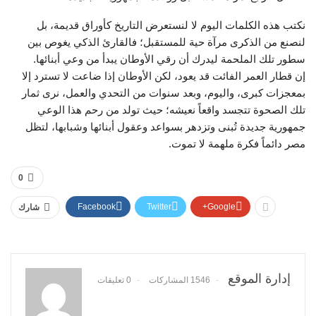
نكتب هذه الكلمات اليوم لا لنستعرض التاريخ كأوراق قديمة، بل
لنصنع من الذكرى مرآة حية للمستقبل؛ فالقارئ الذكي يغوص بين
سطور تلك الملحمة ليدرك أن رقي الأوطان يبدأ من وعي أبنائها.
إن قطار العمر الفائت قد يعود، لكن الأوطان إذا ضاعت لا تسترد إلا
بمعجزات كبرى، واليوم، وبعد سنوات من التحدي والعمل، نرى ثمار
تلك الصحوة تتجسد واقعاً نعيشه؛ حيث تولد من رحم هذا الوعي
جمهورية جديدة تُبنى وتزدهر بسواعد وعقول أبنائها وشبابها، لتظل
مصر دائماً فكرة ملهمة لا تموت.
0
Facebook
Twitter
Google+
شارك
إدارة الموقع
1546 المشاركات
0 تعليقات