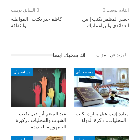
القادم بوست
السابق بوست
جعفر المظفر يكتب | بين
كاظم جبر يكتب | المواطنة
العقائدي والبراغماتيك
والثقافة
قد يعجبك ايضا
المزيد عن المؤلف
مساحة رأي
مساحة رأي
ميادة إسماعيل مبارك تكتب
عبد المنعم أبو جبل يكتب |
| المحليات.. ذاكرة الدولة
الشباب والمحليات.. ركيزة
الجمهورية الجديدة
مساحة رأي
مساحة رأي