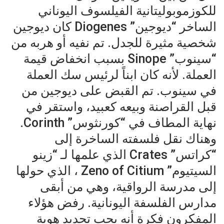
للكوزموبوليتانية الفيلسوف اليوناني
الساخر “ديوجين” Diogenes كان ديوجين
شخصية مثيرة للجدل. تم نفيه أو هربه من
“سينوب” Sinope بسبب انخفاض قيمة
العملة. لأنه كان ابناً لرئيس سك العملة
في سينوب. تم القبض على ديوجين من
قبل القراصنة وبيعه كعبيد، واستقر في
نهاية المطاف في “كورنثوس” Corinth.
وهناك نقل فلسفته الساخرة إلى
“كراتس” Crates الذي علمها لـ “زينو
السيتيوم” Zeno of Citium ، الذي حولها
إلى مدرسة الرواقية، وهي من أبقى
مدارس الفلسفة اليونانية. رفض هؤلاء
المفكرون فكرة أنه يجب تحديد هوية