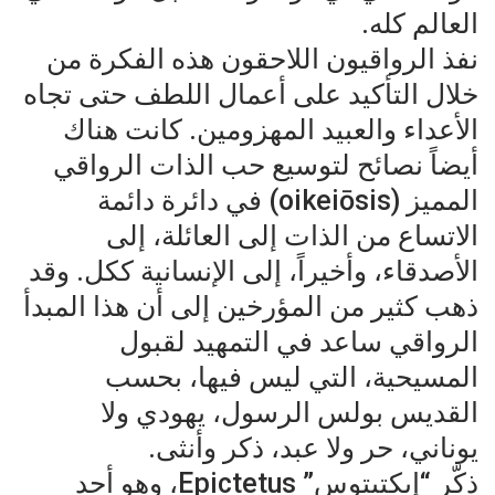
العالم كله.
نفذ الرواقيون اللاحقون هذه الفكرة من
خلال التأكيد على أعمال اللطف حتى تجاه
الأعداء والعبيد المهزومين. كانت هناك
أيضاً نصائح لتوسيع حب الذات الرواقي
المميز (oikeiōsis) في دائرة دائمة
الاتساع من الذات إلى العائلة، إلى
الأصدقاء، وأخيراً، إلى الإنسانية ككل. وقد
ذهب كثير من المؤرخين إلى أن هذا المبدأ
الرواقي ساعد في التمهيد لقبول
المسيحية، التي ليس فيها، بحسب
القديس بولس الرسول، يهودي ولا
يوناني، حر ولا عبد، ذكر وأنثى.
ذكّر “إبكتيتوس” Epictetus، وهو أحد