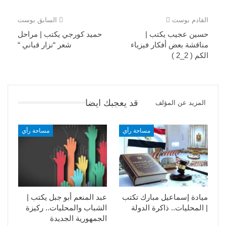
القادم بوست
السابق بوست
حسين عجيب يكتب |
حميد كورجي يكتب | مراحل
مناقشة بعض أفكار فيزياء
شعر “نزار قباني “
الكم ( 2_2 )
قد يعجبك ايضا
المزيد عن المؤلف
مساحة رأي
مساحة رأي
ميادة إسماعيل مبارك تكتب
عبد المنعم أبو جبل يكتب |
| المحليات.. ذاكرة الدولة
الشباب والمحليات.. ركيزة
الجمهورية الجديدة