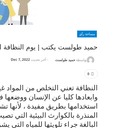
مساحة رأي
حميد طولست يكتب | يوم النظافة ا
آخر تحديث
Dec 7, 2022
بواسطة
حميد طولست
0
النظافة تعني التخلص من المواد غير
وابعادها كليا عن الإنسان ووضعها 
استخدامها بطريق مفيدة ، لأنها 
المنذرة بالكوارث البيئية التي تصي
البالغة جراء تلويثها للمياه التي يش