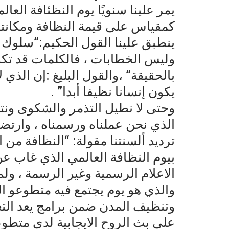
يمر علينا سنويًا يوم النظئافة العا
كمقياس على قيمة النظافة ومكانته
ينطبق علينا القول الحكيم:”سلوك 
وليس الخطابات ، فالكلمات قد تكذ
بالحقيقة” ،والقول البليغ :إن الذي 
يكون إنسانا نظيفا أبدا” .
وحتى لا نطيل التذمر والشكوى ونتر
الذي نحن عملناه ورسمناه ، وارتضينا
ترديد ألسنتنا مقولة: “النظافة من ا
بيوم النظافة العالمي الذي غاب عن 
الاعلام الرسمية وغير الرسمة ، ولم
والذي هو يوم يجتمع فيه متطوعو ا
وتنظيف المدن ضمن برامج يعد التع
على بث الروح الايجابية لدى متطوع