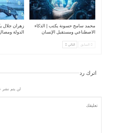
محمد سامح حسونة يكتب | الذكاء
زهران جلال يك
الاصطناعي ومستقبل الإنسان
الدولة ومصالح
السابق
التالي
اترك رد
لن يتم نشر ع