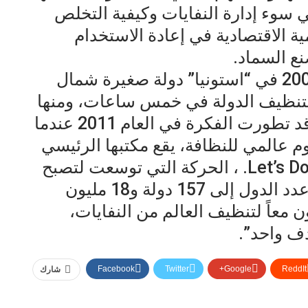
 سوء إدارة النفايات وكيفية التخلص
ة الاقتصادية في إعادة الاستخدام
نع السماد.
وقد بدأت فكرة هذه الحركة عام 2008 في “استونيا” دولة صغيرة شمال
50 ألف شخص لتنظيف الدولة في خمس ساعات، ومنها
انطلقت الفكرة إلى العالم أجمع وقد تطورت الفكرة في العام 2011 عندما
 عالمي للنظافة، يقع مكتبها الرئيسي
في نيوزيلندا تسمى هذه Let’s Do It World. ، الحركة التي توسعت لتصبح
الأكبر من نوعها في العالم، فتزايد عدد الدول إلى 157 دولة و18 مليون
ن معاً لتنظيف العالم من النفايات،
ف واحد”.
Facebook
Twitter
Google+
ReddIt
شارك