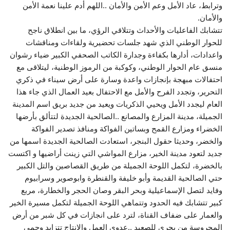
وترابط، عاد الأمل وعم الأمن والأمان ..اللهم أدم علينا نعمة الأمن
والأمان.
تتشابك الفاعليات والأحداث وتتلاقي الرؤي، ما بين انطلاق ناجح
للحوار الوطني الذي شهد جلسات تحضيرية ولقاءات ومناقشات
واعدادات، أدارها بكفاءة وجدارة الكاتب الصحفي الكبير ضياء رشوان
منسق عام الحوار الوطني، وكوكبة من الرموز الوطنية، ليتلاقى مع
احتفالات مبهجة بإنجازات واعدة وسارة على أرض سيناء في ذكري
التحرير، وتجدد الفرح والأمل مع الاحتفال بعيد العمال الذي جاء هذا
العام ليجدد الأمل ويحيي الذكريات ويعيد من جديد بريق اسم المدينة
الجميلة، مدينة المزارع والمصانع ..الصالحية الجديدة لتتألق بأرضها
الخضراء ومزارع القمح وبساتين الفواكة ومنافذ تصدير الفواكة
والخضر، وحديثا حقول البنجر، استعادت الصالحية الجديدة اسمها من
جديد لتعود مدينة الخير، مزارع المواشي التي زينت أراضيها و اكتست
بالخضرة، لتكمل اللوحة الجميلة من طريق القصاصين والتل الكبير
حتي الصالحية القديمة وأبو خليفة والقنطرة وابوصوير وسرابيوم
وفايد لتصل الإسماعيلية وبحر البقر وصان الحجر والخطارة، مربع
كبير تتشابك فيه الحدود وتتماهي اللوحة الجميلة لتكمل مسيرة الخير
والعمار على ضفاف القناة، لترد على انجازات في كل شبر من أرض
المحروسة من بحري للصعيد ..عدوي العمل والإنتاج تتزايد وحمي