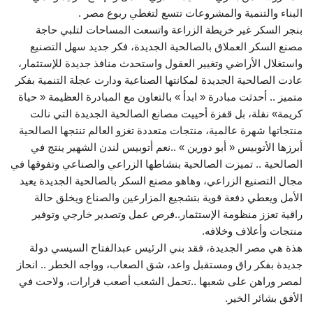
البناء والتنمية والمشروعات تتسع لتغطي ربوع مصر .
بنجر السكر غير خريطة الزراعة واتسعت المساحات لتلبي حاجة
مصنع السكر العملاق بالصالحية الجديدة، فكر جديد سهل التصنيع
واستغلال الأراضي وتغيير العقول واستحدث منافذ جديدة للإستثمار،
عادت الصالحية الجديدة لمكانتها الصناعية ودارت عجلة التنمية بفكر
متميز .. أحدثت مبادرة « ابدأ » بالتعاون مع المبادرة العظيمة « حياة
كريمة» نقلة، بل قفزة أحييت مصانع الصالحية الجديدة التي نالت
منتجاتها شهرة عالمية، منتجات متعددة تغزو العالم تنتجها الصالحية
أبرزها الأتوبيس « أبو دورين » ..نعم أتوبيس لندن الشهير ينتج في
الصالحية .. تميزت الصالحية بنشاطها الزراعي والصناعي وتفوقها في
مجال التصنيع الزراعي، وهاهو مصنع السكر بالصالحية الجديدة يعيد
الأمل ويعطي دفعة قوية بتشجيع المزارعين والصناع ويخلق حالة
راقية تعزز منظومة الإستثمار..فرص عمل وتصدير خارجي وتوفير
منتجات وأعلاف وخلافه.
هذة هي مصر الجديدة، فقد بني الرئيس عبدالفتاح السيسي دولة
جديدة بفكر راق ومستقبل واعد، شق الصعاب، وواجه الخطر .. انحاز
لمصر وراهن على شعبها ..تحمل الشعب أصعب قرارات، ولاحت في
الأفق بشائر الخير.