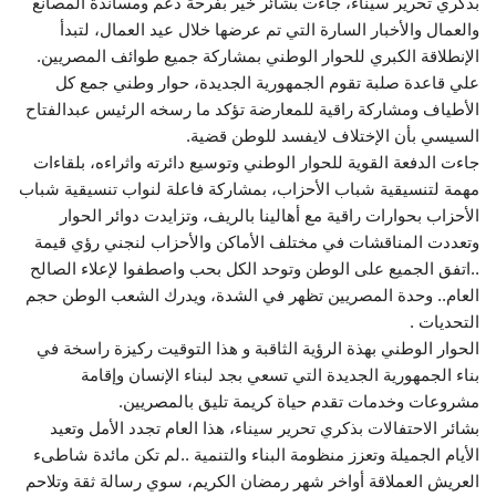
بذكري تحرير سيناء، جاءت بشائر خير بفرحة دعم ومساندة المصانع
والعمال والأخبار السارة التي تم عرضها خلال عيد العمال، لتبدأ
الإنطلاقة الكبري للحوار الوطني بمشاركة جميع طوائف المصريين.
علي قاعدة صلبة تقوم الجمهورية الجديدة، حوار وطني جمع كل
الأطياف ومشاركة راقية للمعارضة تؤكد ما رسخه الرئيس عبدالفتاح
السيسي بأن الإختلاف لايفسد للوطن قضية.
جاءت الدفعة القوية للحوار الوطني وتوسيع دائرته واثراءه، بلقاءات
مهمة لتنسيقية شباب الأحزاب، بمشاركة فاعلة لنواب تنسيقية شباب
الأحزاب بحوارات راقية مع أهالينا بالريف، وتزايدت دوائر الحوار
وتعددت المناقشات في مختلف الأماكن والأحزاب لنجني رؤي قيمة
..اتفق الجميع على الوطن وتوحد الكل بحب واصطفوا لإعلاء الصالح
العام.. وحدة المصريين تظهر في الشدة، ويدرك الشعب الوطن حجم
التحديات .
الحوار الوطني بهذة الرؤية الثاقبة و هذا التوقيت ركيزة راسخة في
بناء الجمهورية الجديدة التي تسعي بجد لبناء الإنسان وإقامة
مشروعات وخدمات تقدم حياة كريمة تليق بالمصريين.
بشائر الاحتفالات بذكري تحرير سيناء، هذا العام تجدد الأمل وتعيد
الأيام الجميلة وتعزز منظومة البناء والتنمية ..لم تكن مائدة شاطىء
العريش العملاقة أواخر شهر رمضان الكريم، سوي رسالة ثقة وتلاحم