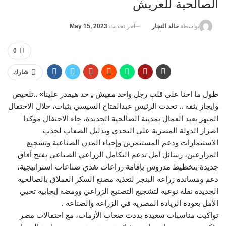
الصالحية للعريش
آخر تحديث
May 15, 2023
بواسطة
خالد النجار
0
شارك
طول ما احنا على قلب رجل واحد مفيش „ حد هيقدر علينا» ..تلخيص
وايجاز بثقة .. تحدث الرئيس عبدالفتاح السيسي بثبات، خلال الاحتفال
المبهر بعيد العمال بمدينة الصالحية الجديدة، جاء الاحتفال مؤكدا
اصرار الدولة المصرية على التحدي وتذليل الصعاب لجذب
الاستثمارات ودعم المستثمرين وإحياء المدن الصناعية وتشجيع
المزارعين، رسائل أمل تدعم التكامل الزراعي الصناعي بفتح آفاق
جديدة بتخطيط مدروس بإقامة زراعات تغذي صناعات استراتيجية،
دعم ومساندة زراعة البنجر لتغذية مصنع السكر العملاق بالصالحية
الجديدة نقلة نوعية لتشجيع التصنيع الزراعي وومضة إيجابية تحيي
الأمل بعودة الريادة المصرية في الزراعة والصناعة .
تواكبت مناسبات سعيدة بددت صعاب الأزمات، مع احتفالات مصر