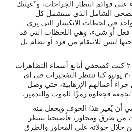
ء على قوائم انتظار الجراحات، و”عينيك
ن الصحي الشامل الذي سيشمل كل
واحد في لحظات الانكسار التي يري
ن فعل أو شيء، وهي اللحظات التي قد
بها ليس للانتقام من فرد أو نظام بل
أما عن يوم الجمعة، فمنذ يناير ٢٠١١ كنت كصحفي أتابع أسماء التظاهرات
من “قندهار” لـ “المحاكمات”، وبعد ٣٠ يونيو كنا ننتظر التفجيرات في أي
جراء أعمالهم الإرهابية، حتي وصل
معة فجعلوه رمزًا للموت والتدمير.
 أن يُغير هذا الخوف ويجعل منه
ت من طرق ومحاور، فأصبحنا ننتظر
 خلال جولاته على المحاور والطرق