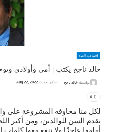
افتتاحية العدد
خالد ناجح يكتب | أمي وأولادي ويوم
آخر تحديث
Aug 22, 2022
بواسطة
خالد ناجح
0
لكل منا مخاوفه المشروعة على وال
تقدم السن للوالدين، ومن أكثر الل
أمامها عاجزًا ولا تنفع معها كلما