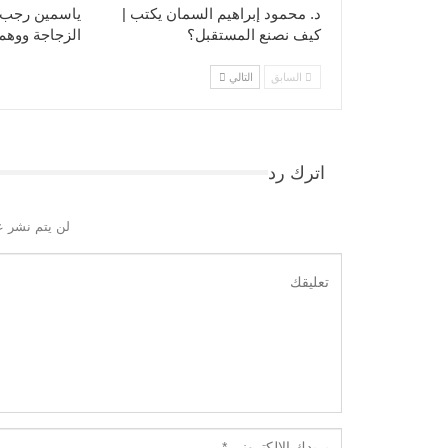
د. محمود إبراهيم السمان يكتب |
ياسمين رجب 
كيف نصنع المستقبل؟
الزجاجة ووهم 
السابق
التالي
اترك رد
لن يتم نشر ع