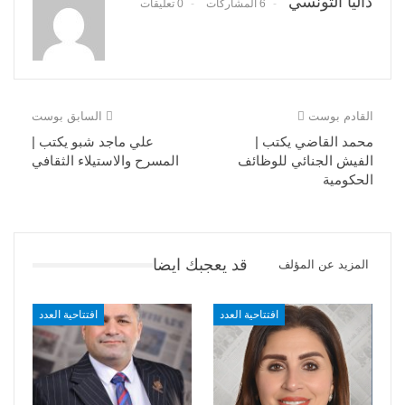
داليا التونسي
6 المشاركات
0 تعليقات
القادم بوست
السابق بوست
محمد القاضي يكتب |
علي ماجد شبو يكتب |
الفيش الجنائي للوظائف
المسرح والاستيلاء الثقافي
الحكومية
قد يعجبك ايضا
المزيد عن المؤلف
افتتاحية العدد
افتتاحية العدد