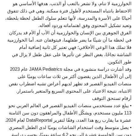
الخوارزمية لا تنام، ولا تشعر بالتعب أو الذنب. هدفها الأساسي هو
الاحتفاظ بانتباه المستخدم لأطول فترة ممكنة. وهي في ذلك تتفوق
أحيانًا على الأسرة والمدرسة، لأنها تتعلم سلوك الطفل لحظة بلحظة،
وتعيد تشكيل المحتوى وفق اهتماماته وردود أفعاله.
الفرق الجوهري بين الإنسان والخوارزمية أن الأب أو الأم قد يدركان
في لحظة ما أن شيئًا ما يضر طفلهما، فيتوقفان عنه. أما الخوارزمية
فلا تملك هذا الوعي الأخلاقي؛ فهي تعتبر كل ثانية إضافية أمام
الشاشة نجاحًا، بغض النظر عن تأثيرها على عقل طفل لا يزال في
طور التكوين.
وقد أشارت دراسة منشورة في مجلة JAMA Pediatrics عام 2023
إلى أن الأطفال الذين يقضون أكثر من ثلاث ساعات يوميًا على
منصات الفيديو القصير قد تظهر لديهم أعراض تشبه اضطراب نقص
الانتباه، نتيجة الاعتياد على المحتوى السريع والمتغير باستمرار.
أرقام تستحق التوقف
• يبلغ عدد مستخدمي منصات الفيديو القصير في العالم العربي نحو
113 مليون مستخدم، ويشكّل الأطفال والمراهقون دون سن الثامنة
عشرة ما يقارب ربع هذا العدد، وفقًا لتقرير DataReportal لعام 2024.
• يصل متوسط وقت استخدام الشاشات يوميًا لدى الطفل المصري
دون سن الخامسة عشرة إلى نحو 4.2 ساعة يوميًا، بحسب دراسة