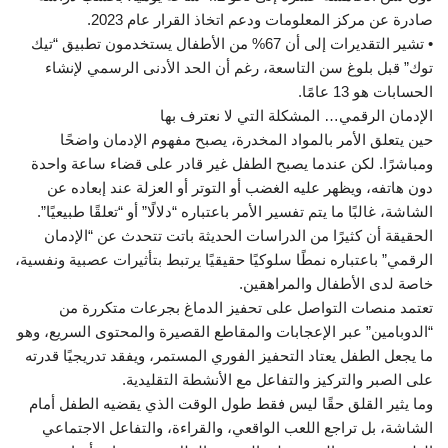
صادرة عن مركز المعلومات ودعم اتخاذ القرار عام 2023.
• تشير التقديرات إلى أن 67% من الأطفال يستخدمون تطبيق “تيك
توك” قبل بلوغ سن التاسعة، رغم أن الحد الأدنى الرسمي لإنشاء
الحسابات هو 13 عامًا.
الإدمان الرقمي… المشكلة التي لا نعترف بها
حين يتعلق الأمر بالمواد المخدرة، يصبح مفهوم الإدمان واضحًا
ومباشرًا. لكن عندما يصبح الطفل غير قادر على قضاء ساعة واحدة
دون هاتفه، ويظهر عليه الغضب أو التوتر أو العزلة عند إبعاده عن
الشاشة، غالبًا ما يتم تفسير الأمر باعتباره “دلالًا” أو “تعلقًا طبيعيًا”.
الحقيقة أن كثيرًا من الدراسات الحديثة باتت تتحدث عن “الإدمان
الرقمي” باعتباره نمطًا سلوكيًا حقيقيًا يرتبط بتأثيرات عصبية ونفسية،
خاصة لدى الأطفال والمراهقين.
تعتمد منصات التواصل على تحفيز الدماغ بجرعات متكررة من
“الدوبامين” عبر الإعجابات والمقاطع القصيرة والمحتوى السريع، وهو
ما يجعل الطفل يعتاد التحفيز الفوري المستمر، ويفقد تدريجيًا قدرته
على الصبر والتركيز والتفاعل مع الأنشطة التقليدية.
وما يثير القلق حقًا ليس فقط طول الوقت الذي يقضيه الطفل أمام
الشاشة، بل تراجع اللعب الواقعي، والقراءة، والتفاعل الاجتماعي