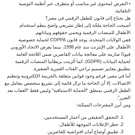
• التعرض لمحتوى غير مناسب أو متطرف عبر أنظمة التوصية
التلقائية.
هل نحتاج إلى قانون للطفل الرقمي في مصر؟
أصبحت الحاجة ملحّة إلى إطار تشريعي واضح ينظم استخدام
الأطفال للمنصات الرقمية ويحمي حقوقهم وبياناتهم.
ففي الولايات المتحدة، يوجد قانون COPPA لحماية خصوصية
الأطفال على الإنترنت منذ عام 1998، بينما يفرض الاتحاد الأوروبي
قيودًا صارمة على معالجة بيانات القاصرين ضمن اللائحة العامة
لحماية البيانات (GDPR). كما ألزمت بريطانيا المنصات الرقمية
بتطبيق معايير تصميم تراعي الفئات العمرية الصغيرة.
أما في مصر، فرغم وجود قوانين متعلقة بالجريمة الإلكترونية وتنظيم
الاتصالات، إلا أن الحاجة ما تزال قائمة إلى تشريع متخصص يتعامل مع
الطفل الرقمي بمنطق “الحماية الاستباقية” وليس فقط “العقاب بعد
الضرر”.
ومن أبرز المقترحات الممكنة:
التحقق الحقيقي من أعمار المستخدمين.
حظر الإعلانات الموجهة للأطفال.
تطبيق أوضاع أمان افتراضية للقاصرين.