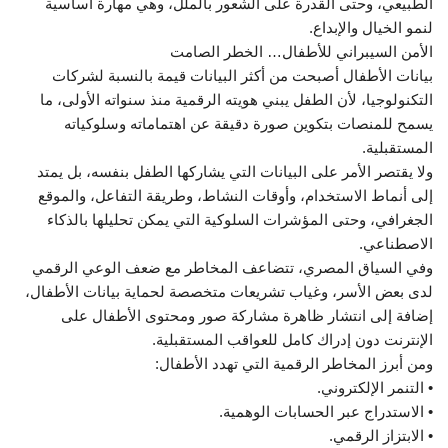
الطبيعي، وحتى القدرة على الشعور بالملل، وهي مهارة أساسية
لنمو الخيال والإبداع.
الأمن السيبراني للأطفال… الخطر الصامت
بيانات الأطفال أصبحت من أكثر البيانات قيمة بالنسبة لشركات
التكنولوجيا، لأن الطفل يبني هويته الرقمية منذ سنواته الأولى، ما
يسمح للمنصات بتكوين صورة دقيقة عن اهتماماته وسلوكياته
المستقبلية.
ولا يقتصر الأمر على البيانات التي يشاركها الطفل بنفسه، بل يمتد
إلى أنماط الاستخدام، وأوقات النشاط، وطريقة التفاعل، والموقع
الجغرافي، وحتى المؤشرات السلوكية التي يمكن تحليلها بالذكاء
الاصطناعي.
وفي السياق المصري، تتضاعف المخاطر مع ضعف الوعي الرقمي
لدى بعض الأسر، وغياب تشريعات متخصصة لحماية بيانات الأطفال،
إضافة إلى انتشار ظاهرة مشاركة صور ومحتوى الأطفال على
الإنترنت دون إدراك كامل للعواقب المستقبلية.
ومن أبرز المخاطر الرقمية التي تهدد الأطفال:
• التنمر الإلكتروني.
• الاستدراج عبر الحسابات الوهمية.
• الابتزاز الرقمي.