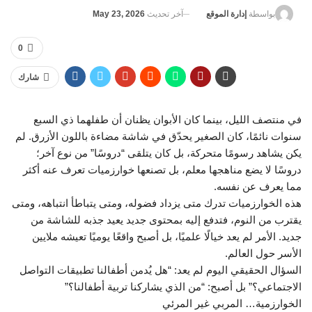
آخر تحديث
May 23, 2026
بواسطة
إدارة الموقع
0
شارك
في منتصف الليل، بينما كان الأبوان يظنان أن طفلهما ذي السبع
سنوات نائمًا، كان الصغير يحدّق في شاشة مضاءة باللون الأزرق. لم
يكن يشاهد رسومًا متحركة، بل كان يتلقى “دروسًا” من نوع آخر؛
دروسًا لا يضع مناهجها معلم، بل تصنعها خوارزميات تعرف عنه أكثر
مما يعرف عن نفسه.
هذه الخوارزميات تدرك متى يزداد فضوله، ومتى يتباطأ انتباهه، ومتى
يقترب من النوم، فتدفع إليه بمحتوى جديد يعيد جذبه للشاشة من
جديد. الأمر لم يعد خيالًا علميًا، بل أصبح واقعًا يوميًا تعيشه ملايين
الأسر حول العالم.
السؤال الحقيقي اليوم لم يعد: “هل يُدمن أطفالنا تطبيقات التواصل
الاجتماعي؟” بل أصبح: “من الذي يشاركنا تربية أطفالنا؟”
الخوارزمية… المربي غير المرئي