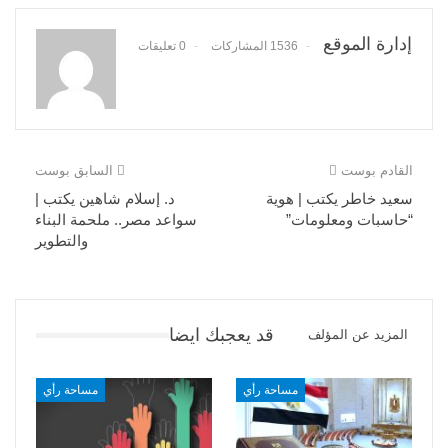
إدارة الموقع
1536 المشاركات
0 تعليقات
القادم بوست
السابق بوست
سعيد خاطر يكتب | هوية
د. إسلام شاهين يكتب |
“حاسبات ومعلومات”
سواعد مصر.. ملحمة البناء
والتطوير
قد يعجبك ايضا
المزيد عن المؤلف
مساحة رأي
مساحة رأي