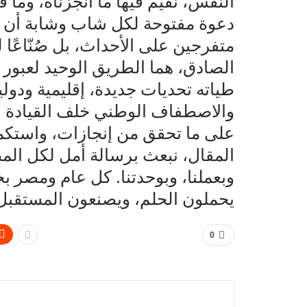
النفس، نُقيِّم فيها ما أنجزناه، وما
دعوة مفتوحة لكل شاب وشابة أن يكو
متفرجين على الأحداث، بل صُنّاعًا له
طياته تحديات جديدة، إقليمية ودولي
والاصطفاف الوطني خلف القيادة ا
على ما تحقق من إنجازات، واستكمال
المقال، نبعث برسالة أمل لكل المصر
وبعملنا، وبوحدتنا. كل عام ومصر 
يحملون الحلم، ويصنعون المستقبل.
0