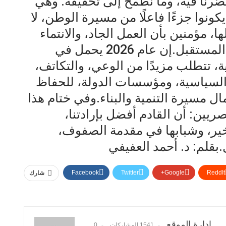
 قصّرنا فيه، وما نطمح إلى تحقيقه. وهي
نوا جزءًا فاعلًا من مسيرة الوطن، لا
ا، مؤمنين بأن العمل الجاد، والانتماء
الصادق، هما الطريق الوحيد لعبور المستقبل.إن عام 2026 يحمل في
ة، تتطلب مزيدًا من الوعي، والتكاتف،
لسياسية، ومؤسسات الدولة، للحفاظ
 مسيرة التنمية والبناء.وفي ختام هذا
يين: أن القادم أفضل بإرادتنا،
بخير، وشبابها في مقدمة الصفوف،
بقلم: د. أحمد العفيفي
Facebook
Twitter
Google+
ReddIt
شارك
إدارة الموقع
1541 المشاركات
0