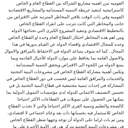
القوميه تبرز اهميه مشاريع الشراكه بين القطاع العام و الخاص
كاستراتيجيه لتنفيذ خريطه التنميه المستدامه والمشاريع الاقتصاديه
القوميه وفي ذات الوقت تلافي المخاطر المترتبه على الاقتراض من
جانب والمخاطر التي كانت تترتب على انفراد القطاع الخاص
بالتخطيط الاقتصادي وتنفيذ المشروع الكبرى التي تحتاجها الدوله
ومن اهم هذه المخاطر احتكار القطاع العام وحده او القطاع الخاص
وحده للمجال الاقتصادي واقصاء الدوله عن القيام بدورها في هذا
المجال . كما انه سوف يساعد الدوله في الاحتفاظ بالمرافق والاموال
والاصول العامه بما يحافظ علي موارد الدولة للأجيال القادمه وبما
يمنع الدوله من اللجوء الى الاقتراض ويحقق التنمية المستدامة .
وتكمن أهمية مشاركة القطاع الخاص في مشروعات البنية التحتية
والخدمات والمرافق العامة ليس فحسب في دور القطاع الخاص في
المشاركة في إحداث تنمية مجتمعية في قطاع البنية التحتية بل في
تحسين التصنيف الائتماني للدولة لدى مؤسسات التمويل الدولية بما
يمكنها من الحصول على تمويلات في القطاعات الاكثر احتياجا
كالصحة والتعليم وتنمية القرى الاكثر احتياجا والتي لا تجذب القطاع
الخاص للاستثمار فيه بحسبانها ذات بعد وعائد اجتماعي لا اقتصادي،
ومن ثم بات لزاما على الدولة أن توجه وجهها شطر القطاع الخاص
في مشروعات البنية التحتية وتركز هي في الآونة الأخيرة على ما