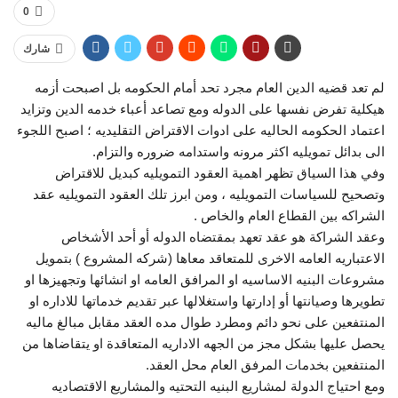
0
شارك
لم تعد قضيه الدين العام مجرد تحد أمام الحكومه بل اصبحت أزمه
هيكلية تفرض نفسها على الدوله ومع تصاعد أعباء خدمه الدين وتزايد
اعتماد الحكومه الحاليه على ادوات الاقتراض التقليديه ؛ اصبح اللجوء
الى بدائل تمويليه اكثر مرونه واستدامه ضروره والتزام.
وفي هذا السياق تظهر اهمية العقود التمويليه كبديل للاقتراض
وتصحيح للسياسات التمويليه ، ومن ابرز تلك العقود التمويليه عقد
الشراكه بين القطاع العام والخاص .
وعقد الشراكة هو عقد تعهد بمقتضاه الدوله أو أحد الأشخاص
الاعتباريه العامه الاخرى للمتعاقد معاها (شركه المشروع ) بتمويل
مشروعات البنيه الاساسيه او المرافق العامه او انشائها وتجهيزها او
تطويرها وصيانتها أو إدارتها واستغلالها عبر تقديم خدماتها للاداره او
المنتفعين على نحو دائم ومطرد طوال مده العقد مقابل مبالغ ماليه
يحصل عليها بشكل مجز من الجهه الاداريه المتعاقدة او يتقاضاها من
المنتفعين بخدمات المرفق العام محل العقد.
ومع احتياج الدولة لمشاريع البنيه التحتيه والمشاريع الاقتصاديه