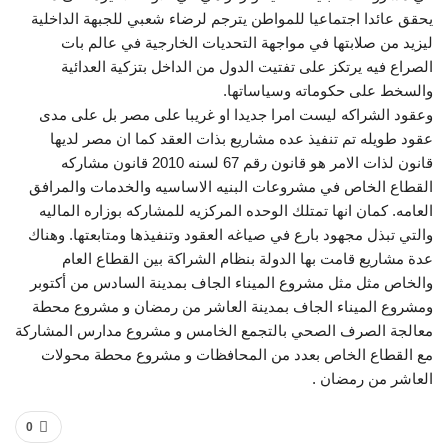
يحقق عائدا اجتماعيا للمواطن يترجم لرضاء شعبي للجبهة الداخلية
ليزيد من صلابتها في مواجهة التحديات الخارجية في عالم بات
الصراع فيه يرتكز على تفتيت الدول من الداخل بتزكية العدائية
والسخط على حكوماته وسياساتها.
وعقود الشراكه ليست امرا جديدا او غريبا على مصر بل على مدى
عقود طويله تم تنفيذ عده مشاريع بذات العقد كما ان مصر لديها
قانون لذات الامر هو قانون رقم 67 لسنه 2010 قانون مشاركه
القطاع الخاص في مشروعات البنيه الاساسيه والخدمات والمرافق
العامه. كمان انها تمتلك الوحده المركزيه للمشاركه بوزاره الماليه
والتي تبذل مجهود بارع في صياغه العقود وتنفيذها ومتابعتها. وهناك
عدة مشاريع قامت بها الدولة بنظام الشراكة بين القطاع العام
والخاص مثل مثل مشروع الميناء الجاف بمدينة السادس من أكتوبر
ومشروع الميناء الجاف بمدينة العاشر من رمضان و مشروع محطة
معالجة الصرف الصحي بالتجمع الخامس و مشروع مدارس المشاركة
مع القطاع الخاص بعدد من المحافظات و مشروع محطة محولات
العاشر من رمضان .
0