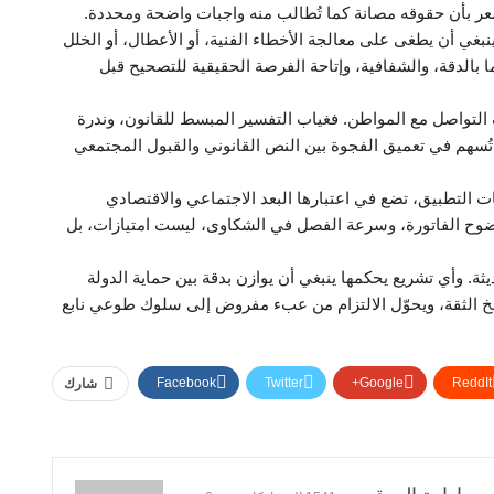
عر بأن حقوقه مصانة كما تُطالب منه واجبات واضحة ومحددة.
نبغي أن يطغى على معالجة الأخطاء الفنية، أو الأعطال، أو الخلل
ا بالدقة، والشفافية، وإتاحة الفرصة الحقيقية للتصحيح قبل
 التواصل مع المواطن. فغياب التفسير المبسط للقانون، وندرة
تُسهم في تعميق الفجوة بين النص القانوني والقبول المجتمعي
ات التطبيق، تضع في اعتبارها البعد الاجتماعي والاقتصادي
وح الفاتورة، وسرعة الفصل في الشكاوى، ليست امتيازات، بل
ديثة. وأي تشريع يحكمها ينبغي أن يوازن بدقة بين حماية الدولة
رسخ الثقة، ويحوّل الالتزام من عبء مفروض إلى سلوك طوعي نابع
Facebook
Twitter
Google+
ReddIt
شارك