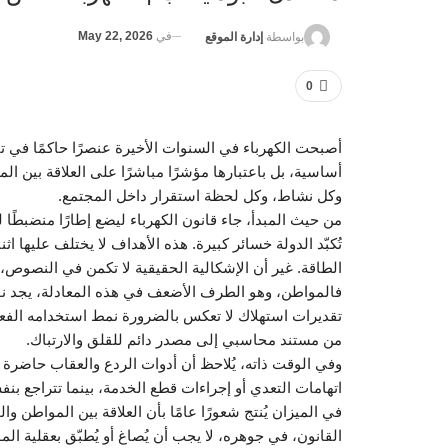
في
May 22, 2026
بواسطة
إدارة الموقع
0
أصبحت الكهرباء في السنوات الأخيرة عنصرًا حاكمًا في
أساسية، بل باعتبارها مؤشرًا مباشرًا على العلاقة بين ا
وكل نشاط، وكل لحظة استقرار داخل المجتمع.
من حيث المبدأ، جاء قانون الكهرباء ليضع إطارًا منضبطًا
تُكبّد الدولة خسائر كبيرة. هذه الأهداف لا يختلف عليها 
الطاقة. غير أن الإشكالية الحقيقية لا تكمن في النصوص، و
فالمواطن، وهو الطرف الأضعف في هذه المعادلة، يجد نفس
تقديرات استهلاك لا تعكس بالضرورة نمط استخدامه الفعل
من مستند محاسبي إلى مصدر دائم للقلق والارتباك.
وفي الوقت ذاته، يُلاحظ أن أدوات الردع والعقاب حاضرة ب
اتهامات التعدي أو إجراءات قطع الخدمة، بينما تتراجع بنفس
في الميزان يُنتج شعورًا عامًا بأن العلاقة بين المواطن وال
القانون، في جوهره، لا يجب أن يُصاغ أو يُطبّق بعقلية ا