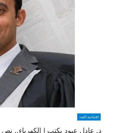
افتتاحية العدد
د. عادل عبود يكتب | الكهرباء.. نص