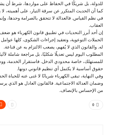
للدولة، بل شريكًا في الحفاظ على مواردها، شرط أن يش
كما أن الحديث المتكرر عن سرقة التيار، على أهميته، لا ي
في نظم القياس. فالعدالة لا تتحقق بالصرامة وحدها، وإنم
العقاب.
إن أحد أبرز التحديات في تطبيق قانون الكهرباء هو ضعف
الحملات التوعوية، وتعقيد إجراءات الشكوى، كلها عوامل 
له. والقانون الذي لا يُفهم، يصعب الالتزام به عن قناعة.
المطلوب اليوم ليس تعديلًا شكليًا، بل مراجعة شاملة لآلي
للمستهلك، خاصة محدودي الدخل. فاستقرار الخدمة، ووض
حقوق أساسية لا يكتمل أي تنظيم قانوني دونها.
وفي النهاية، تبقى الكهرباء شريانًا لا غنى عنه للحياة الح
وضمان العدالة الاجتماعية. فالقانون العادل هو الذي ي
من الإحساس بالإنصاف.
0