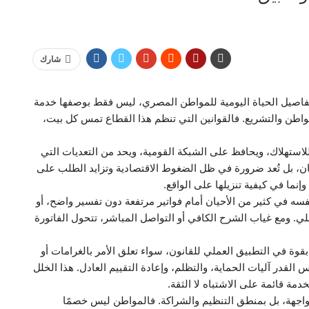
شارك
 تفاصيل الحياة اليومية للمواطن المصري، ليس فقط بوصفها خدمة
لمواطن والتشريع. فالقوانين التي تنظم هذا القطاع تمس كل بيت،
 للاستهلاك، ويحافظ على الشبكة القومية، ويحد من التعديات التي
اثنان، بل تُعد ضرورة في ظل الضغوط الاقتصادية وتزايد الطلب على
إنما في كيفية تنزيلها على الواقع.
ه في كثير من الأحيان أمام فواتير مرتفعة دون تفسير واضح، أو
ي. ومع غياب الشرح الكافي أو التواصل المباشر، تتحول الفاتورة
قوة في التطبيق العملي للقانون، سواء تعلق الأمر بالغرامات أو
 القدر آليات الحماية، والتظلم، وإعادة التقييم العادل. هذا الخلل
خدمة قائمة على الاشتباه لا الثقة.
لمواجهة، بل بمنطق التنظيم والشراكة. فالمواطن ليس خصمًا