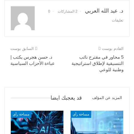
د. عبد الله العربي
2 المشاركات
0
تعليقات
القادم بوست
السابق بوست
5 محاور في مقترح نائب
د. حسن هجرس يكتب |
التنسيقية لإطلاق استراتيجية
عباءة الأحزاب السياسية
وطنية للوعي
قد يعجبك ايضا
المزيد عن المؤلف
مساحة رأي
مساحة رأي