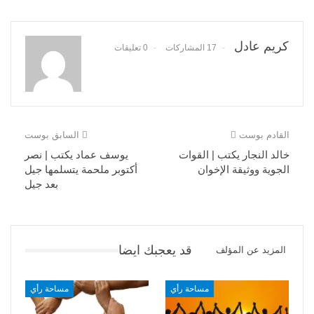
كريم عادل
17 المشاركات
0 تعليقات
القادم بوست
السابق بوست
خالد النجار يكتب | القوات
يوسف عماد يكتب | نصر
الجوية ووثيقة الإخوان
أكتوبر ملحمة يتسلمها جيل
بعد جيل
قد يعجبك ايضا
المزيد عن المؤلف
مساحة رأي
مساحة رأي