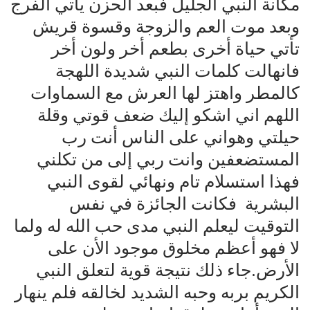
مكانة النبي الجليل فبعد الحزن يأتي الفرج
وبعد موت العم والزوجة وقسوة قريش
تأتي حياة أخرى بطعم أخر ولون أخر
فانهالت كلمات النبي شديدة اللهجة
كالمطر واهتز لها العرش مع السماوات
اللهم اني اشكو إليك ضعف قوتي وقلة
حيلتي وهواني على الناس أنت رب
المستضعفين وانت ربي إلى من تكلني
فهذا استسلام تام ونهائي لقوى النبي
البشرية فكانت الجائزة في نفس
التوقيت ليعلم النبي مدى حب الله له ولما
لا فهو أعظم مخلوق موجود الأن على
الأرض.جاء ذلك نتيجة قوية لتعلق النبي
الكريم بربه وحبه الشديد لخالقه فلم ينهار