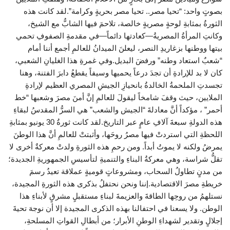
بصوتٍ واحد: “تحيا مصر.. تحيا مصر بحريةٍ وكرامة”.لقد كانت هذه
الثورةُ بمثابةِ لوحةٍ مصريةٍ خالصة، تلاحمَ فيها الشابُّ مع الشيخ،
وكانتِ المرأةُ المصريةُ—كعادتها دائماً—في مقدمةِ الصفوفِ تحمي
بيتها ووطنها بزغاريدِ النصر، ليعلنَ الميدانُ للعالمِ أجمع أننا أمام
“شعبٌ استعاد وطنه” ورفضَ البديل.وفي غمرةِ هذا الغليانِ الشعبي،
كان لا بد للإرادةِ أن تجدَ درعاً يحميها وسيفاً يقطعُ دابرَ الفتنة، وهنا
تجسدتِ الملحمةُ الخالدةُ بانحيازِ الجيشِ المصري العظيم لإرادةِ
الملايين، حيث وقفَ شامخاً ليقولَ للعالمِ إنَّ أمنَ مصرَ وشعبها “خط
أحمر” ، مؤكداً أنَّ معادلةَ “الجيش والشعب” هي السرُّ المقدسُ لبقاءِ
هذه الدولةِ سبعةَ آلافِ عامٍ عبر التاريخ.لقد كانت ثورةُ 30 يونيو بمثابةِ
اللحظةِ التي استردتْ فيها مصرُ روحَها، وأثبتتْ للعالمِ أنَّ هذا الوطنَ
يمرضُ ولكنه لا يموتُ أبداً. ومن رحمِ هذه الثورةِ ولدتْ معركةٌ أخرى لا
تقلُّ شراسة، وهي معركةُ البناءِ والتنميةِ لتأسيسِ الجمهوريةِ الجديدة؛
من مدنٍ تطاولُ السحاب، ومشروعاتٍ قوميةٍ عملاقة تعيدُ رسمَ
خريطةِ مصرَ الاقتصادية.إننا ونحن نحتفلُ بذكرى هذه الثورةِ المجيدة،
نستلهمُ من روحِها الطاقةَ والعزيمةَ لبناءِ مستقبلٍ مشرقٍ لأبناءِ هذا
الوطن. ولا يسعنا في احتفالنا بهذه الذكرى المجيدة إلا أن نوجهَ تحيةَ
إجلالٍ وتقدير لشهداءِ الوطنِ الأبرار؛ من أبطالِ القواتِ المسلحةِ،