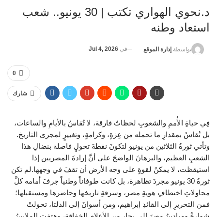
د.نحوي الهواري تكتب | 30 يونيو.. شعب
استعاد وطنه
في
Jul 4, 2026
بواسطة
إدارة الموقع
0
شارك
فِي حياةِ الأُممِ والشعوبِ لحظاتٌ فارقة، لا تُقاسُ بالأيامِ والساعات،
بل تُقاسُ بمقدارِ ما تحمله من عِزةٍ، وكرامةٍ، وتغييرٍ لمجرى التاريخ.
وتأتي ثورةُ الثلاثين من يونيو لتكونَ نقطةَ تحولٍ فاصلة بنضالِ هذا
الشعبِ العظيم، والبرهانَ الواضحَ على أنَّ إرادةَ المصريين إذا
استيقظت، لا يمكنُ لقوةٍ على وجه الأرض أن تقفَ في وجهها.لم تكن
ثورةُ 30 يونيو مجردَ تظاهرة، بل كانت طوفاناً وطنياً جرفَ أمامه كلَّ
محاولاتِ اختطافِ هويةِ مصر، وسرقةِ تاريخها وحاضرها ومستقبلها؛
فمن التحريرِ إلى القائدِ إبراهيم، ومن أسوانَ إلى الدلتا، تحولتْ
شوارعُ وميادينُ مصرَ إلى بحارٍ من الأعلام الخفاقة، وهتفتِ الملايينُ