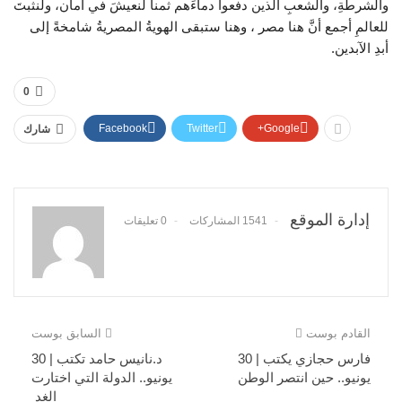
والشرطةِ، والشعبِ الذين دفعوا دماءَهم ثمناً لنعيشَ في أمان، ولنثبتَ
للعالمِ أجمع أنَّ هنا مصر ، وهنا ستبقى الهويةُ المصريةُ شامخةً إلى
أبدِ الآبدين.
0
Facebook
Twitter
Google+
شارك
إدارة الموقع
1541 المشاركات
0 تعليقات
القادم بوست
السابق بوست
فارس حجازي يكتب | 30
د.نانيس حامد تكتب | 30
يونيو.. حين انتصر الوطن
يونيو.. الدولة التي اختارت
الغد