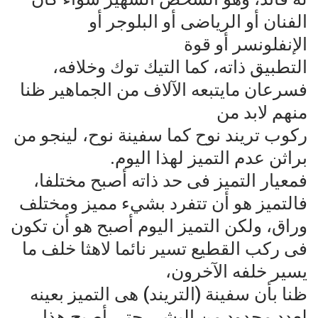
الفنان أو الرياضى أو البلوجر أو
الإنفلونسر أو قوة‌
التطبيق ذاته، كما التيك توك وخلافه،
فسرعان مايتبعه الآلاف من الجماهير ظنا
منهم لابد من‌
ركوب تريند نوح كما سفينة نوح، لينجو من
براثن عدم التميز لهذا اليوم.
فمعيار التميز فى حد ذاته أصبح مختلفا،
فالتميز هو أن تتفرد بشيء مميز ومختلف
وراق، ولكن‌ التميز اليوم أصبح هو أن تكون
فى ركب القطيع تسير نائما لاهثا خلف ما
يسير خلفه الآخرون،‌
ظنا بأن سفينة (التريند) هى التميز بعينه
لعدد محدود من البشر، حتى أصبح هذا