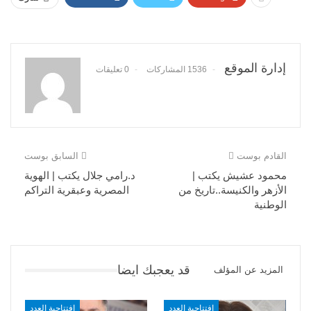
إدارة الموقع
1536 المشاركات
0 تعليقات
القادم بوست
السابق بوست
محمود عشيش يكتب |
د.رامي جلال يكتب | الهوية
الأزهر والكنيسة..تاريخ من
المصرية وعبقرية التراكم
الوطنية
قد يعجبك ايضا
المزيد عن المؤلف
افتتاحية العدد
افتتاحية العدد