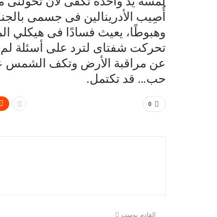
لمسة يد واحدة تكفى لأن تحولنى م
أُصِيب الأدرينالين فى جسمى بالجنون
وهبوطًا، يعيث فسادًا فى هيكلي ا
تحركت شفتاى لترد على أسئلة لم 
عن مراقبة الأرض وتكف الشمس عن ا
حب… قد تكتمل.
0
القادم بوست