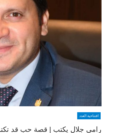
افتتاحية العدد
رامي جلال يكتب | قصة حب قد تكت