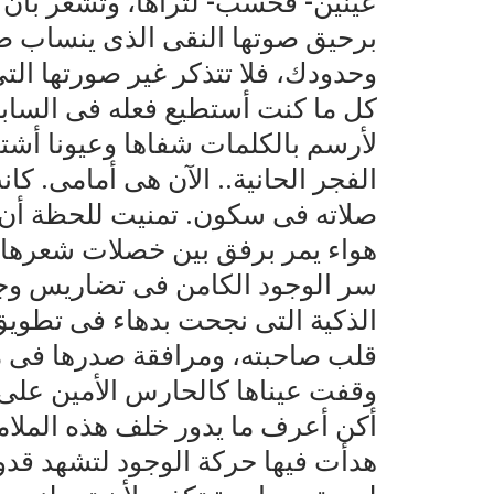
عينين- فحسب- لتراها، وتشعر بأن أ
برحيق صوتها النقى الذى ينساب ص
وحدودك، فلا تتذكر غير صورتها ا
كل ما كنت أستطيع فعله فى السابق
لأرسم بالكلمات شفاها وعيونا أشت
الفجر الحانية.. الآن هى أمامى. ك
صلاته فى سكون. تمنيت للحظة أن ي
هواء يمر برفق بين خصلات شعرها 
سر الوجود الكامن فى تضاريس وجهه
الذكية التى نجحت بدهاء فى تطويق
قلب صاحبته، ومرافقة صدرها فى مغا
وقفت عيناها كالحارس الأمين على بو
أكن أعرف ما يدور خلف هذه الملامح
هدأت فيها حركة الوجود لتشهد قدوم