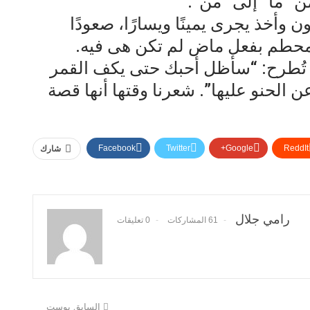
ن “ما” إلى “من”.
 وأخذ يجرى يمينًا ويسارًا، صعودًا
لمحطم بفعل ماض لم تكن هى فيه.
تُطرح: “سأظل أحبك حتى يكف القمر
لحنو عليها”. شعرنا وقتها أنها قصة
Facebook
Twitter
Google+
ReddIt
شارك
رامي جلال
61 المشاركات
0 تعليقات
السابق بوست