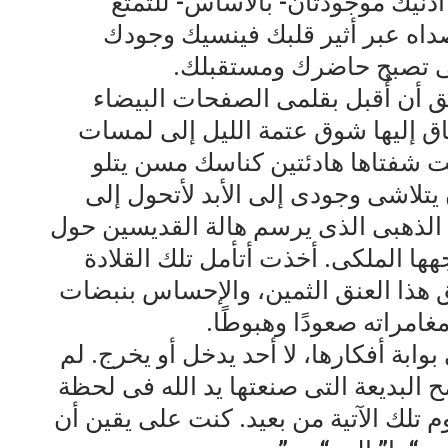
ذنيك موجودتان- بالأساس- للتمتع
داه عبر أثير قلبك فينسيك وجودك
لتى تصبح حاضرك ومستقبلك.
 أن أُقبل بقلمى الصفحات البيضاء
اق إليها شوق عتمة الليل إلى لمسات
انت شفتاها هادئتين كناسك مسن يتلو
تلاشى وجودى إلى الأبد لأتحول إلى
الذهبى الذى يرسم هالة القديسين حول
ا الملكى. أخذت أتأمل تلك القلادة
 هذا العنق الثمين، والإحساس بنبضات
مراته صعودًا وهبوطًا.
ابة أفكارها، لا أحد يدخل أو يخرج. لم
 البديعة التى صنعتها يد الله فى لحظة
 تلك الآتية من بعيد. كنت على يقين أن