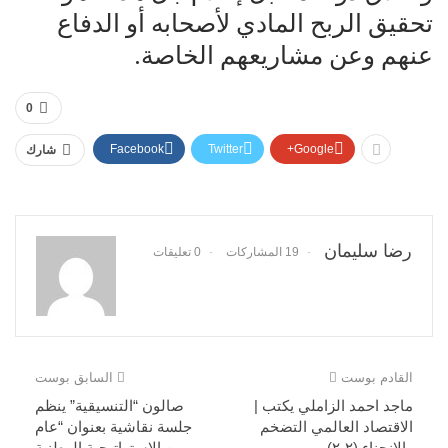
تحقيق الربح المادي لأصحابه أو الدفاع
عنهم وعن مشاريعهم الخاصة.
0
Facebook
Twitter
Google+
شارك
رضا سليمان
19 المشاركات
0 تعليقات
القادم بوست
السابق بوست
ماجد احمد الزاملي يكتب |
صالون “التنسيقية” ينظم
الاقتصاد العالمي التضخم
جلسة نقاشية بعنوان “عام
والانحناء (٢-٢)
من الاستراتيجية الوطنية