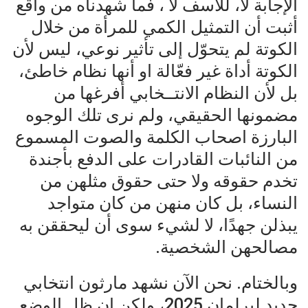
الإجابة لا، للأسف لا ، فما شهدناه من واقع
أثبت أن التمثيل الكمي للمرأة من خلال
الكوتة لم يتحوّل إلى تأثير نوعي، ليس لأن
الكوتة أداة غير فعّالة او أنها نظام خاطئ،
بل لأن النظام الانتــخابي أفرغها من
مضمونها الحقيقي، ولم نرى تلك الوجوه
البارزة اصحاب الكلمة والصوت المسموع
من النائبات القادرات على الدفع بأجندة
تخدم حقوقه ولا حتى حقوق مثلهن من
النساء، بل كان منهن من كان متواجد
يبذلن جهدًا، لا لشيء سوى أن ليحققن به
مصالحهن الشخصية.
وبالختام. نحن الآن نشهد مارثون انتخابي
جديد لبرلمان 2025، ولكن إن ظل الوضع