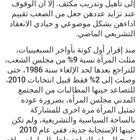
إلى تأهيل وتدريب مكثف. إلا أن الوقوف
عند تزايد عددهن جعل من الصعب تقييم
اداءهن بشكل موضوعي و حيادي الانعقاد
التشريعي الماضي.
منذ إقرار أول كوتة بأواخر السبعينيات،
مثلت المرأة نسبة 9% من مجلس الشعب،
للتراجع بعدها لحد الإلغاء سنة 1986، حتى
وصلت إلى 2% فقط قبيل انتخابات 2010،
للتصاعد حينها المطالبات من المجتمع
المدني مجلس المرأة، بضرورة عوده
تمثيل المرأة مرة اخرى للمشاركة
بالساحة السياسية والتشريعية، ولم تكن
حينها الإستجابة جدية، ففي عام 2010
سُمح للمراة بالتواجد داخل البرلمان بواقع