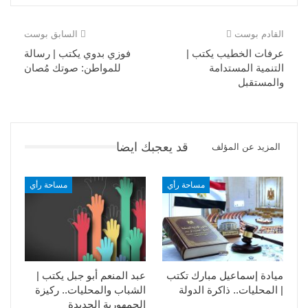
القادم بوست
السابق بوست
عرفات الخطيب يكتب |
فوزي بدوي يكتب | رسالة
التنمية المستدامة
للمواطن: صوتك مُصان
والمستقبل
قد يعجبك ايضا
المزيد عن المؤلف
مساحة رأي
مساحة رأي
ميادة إسماعيل مبارك تكتب
عبد المنعم أبو جبل يكتب |
| المحليات.. ذاكرة الدولة
الشباب والمحليات.. ركيزة
الجمهورية الجديدة