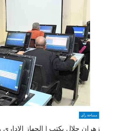
مساحة رأي
زهران جلال يكتب | الجهاز الإداري