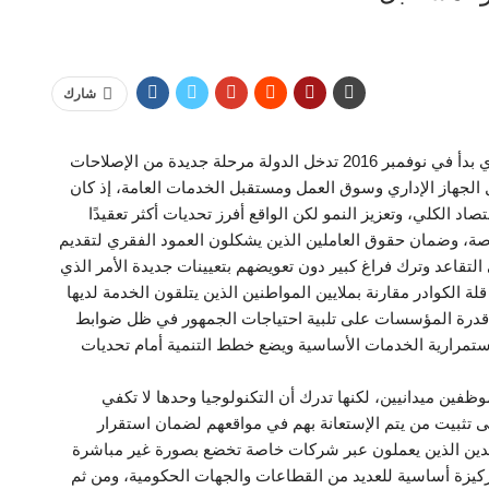
شارك
في عام 2026 ومع إنتهاء برنامج صندوق النقد الدولي الذي بدأ في نوفمبر 2016 تدخل الدولة مرحلة جديدة من الإصلاحات
الجهاز الإداري وسوق العمل ومستقبل الخدمات العامة، إذ كان
د الكلي، وتعزيز النمو لكن الواقع أفرز تحديات أكثر تعقيدًا
صة، وضمان حقوق العاملين الذين يشكلون العمود الفقري لتقديم
تقاعد وترك فراغ كبير دون تعويضهم بتعيينات جديدة الأمر الذي
الكوادر مقارنة بملايين المواطنين الذين يتلقون الخدمة لديها
ت قدرة المؤسسات على تلبية احتياجات الجمهور في ظل ضوابط
ستمرارية الخدمات الأساسية ويضع خطط التنمية أمام تحديات
فين ميدانيين، لكنها تدرك أن التكنولوجيا وحدها لا تكفي
لى تثبيت من يتم الإستعانة بهم في مواقعهم لضمان استقرار
قدين الذين يعملون عبر شركات خاصة تخضع بصورة غير مباشرة
كيزة أساسية للعديد من القطاعات والجهات الحكومية، ومن ثم