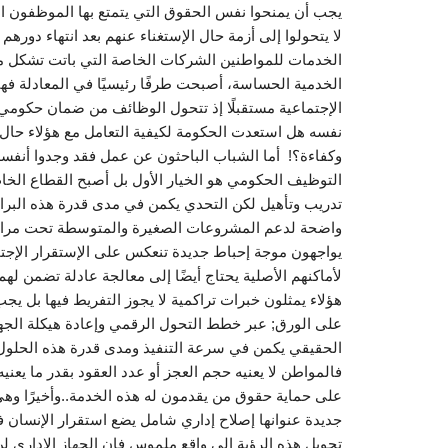
يجب أن يمنحوا نفس الحقوق التي يتمتع بها الموظفون ا
لا يتحولوا إلى أزمة حال الإستغناء عنهم بعد انتهاء دورهم
الخدمية الحساسة، أصبحت طرفًا رئيسيًا في المعادلة فهي 
الإجتماعية مستقبلًا إذ تتحول الوظائف من ضمان حكومي إ
نفسه هل استعدت الحكومة لكيفية التعامل مع هؤلاء حال
وكفاءة؟! أما الشباب الباحثون عن عمل فقد وجدوا أنفسهم
التوظيف الحكومي هو الخيار الأول بل أصبح القطاع ال
تدريب وتأهيل لكن التحدي يكمن في مدى قدرة هذه البرام
واضحة لدعم المشروعات الصغيرة والمتوسطة تحت مراقب
يواجهون موجة إحباط جديدة تنعكس على الإستقرار الإجت
لأماكنهم الأصلية يحتاج أيضًا إلى معالجة عادلة تضمن لهم
هؤلاء يمثلون خبرات تراكمية لا يجوز التفريط فيها بل يجب
على الورق; عبر خطط التحول الرقمي وإعادة هيكلة الجه
الحقيقي يكمن في سرعة التنفيذ ومدى قدرة هذه الحلول
فالمواطن لا يعنيه حجم العجز أو عدد العقود بقدر ما يعني
على حماية حقوق من يقدمون له هذه الخدمة..وأخيرًا وه
جديدة عنوانها إصلاح إداري شامل يضع استقرار الإنسان ف
تحويل هذه الرؤية إلى واقع ملموس فإن الجهاز الإداري 