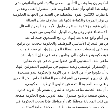
لحكوميون بما يشمل التأمين الصحي والاجتماعي والقانوني حتى
 نهاية هذا العام، وأن تعمل الحكومة علي استقرار العمل وتقديم
الخدمات للمواطنين الشركات الخاصة التي باتت تشكل ما يقارب 90٪من القوة التشغيلية في العديد من الجهات الحكومية
توفر المرونة والكفاءة لكنها تثير مخاوف بشأن العدالة
لى عقود مؤقتة بلا استقرار طويل الأمد، وهنا يطرح السؤال
 الإستغناء عنهم وهل وفرت البديل الحكومي من خبرة
 أمام واقع جديد بعد إنتهاء برنامج الصندوق حيث لم يعد
خاص هو المحرك الأساسي للتوظيف والحكومة تتحدث عن برامج
ج على إستيعاب حجم البطالة المتزايدة وإذا لم تفتح قنوات
ة حكومية وضمان مالي وتامين اجتماعي، فإن الشباب قد
ماعى.ملف المنتدبين الذين قضوا سنوات في جهات مغايرة
 الإستقرار الوظيفي وتعيد تثبيتهم في مواقعهم المنقولين إليها،
 أن يكونوا جزءًا من الحل لا من الأزمة والحكومة تبدو مستعدة
از الإداري والتوسع في الشراكات مع القطاع الخاص لكن التحدي
 على سد الفجوة الناتجة عن تقليص التوظيف الحكومي،
ه أن يجد الخدمة متاحة بجودة عالية وأن يشعر بأن الدولة قادرة
ي تغلق صفحة برنامج صندوق النقد الدولي تفتح الحكومة صفحة
ي قلب المعادلة موظفًا كان أو مواطنًا فإذا نجحت الحكومة في
لن يكون مجرد مؤسسة بيروقراطية، بل ركيزة صلبة لإستقرار