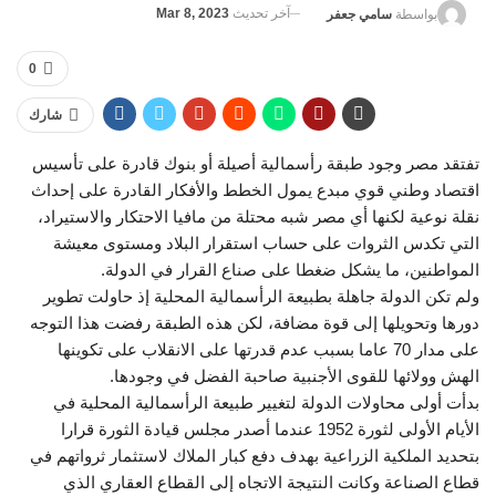
آخر تحديث
Mar 8, 2023
بواسطة
سامي جعفر
0
شارك
تفتقد مصر وجود طبقة رأسمالية أصيلة أو بنوك قادرة على تأسيس
اقتصاد وطني قوي مبدع يمول الخطط والأفكار القادرة على إحداث
نقلة نوعية لكنها أي مصر شبه محتلة من مافيا الاحتكار والاستيراد،
التي تكدس الثروات على حساب استقرار البلاد ومستوى معيشة
المواطنين، ما يشكل ضغطا على صناع القرار في الدولة.
ولم تكن الدولة جاهلة بطبيعة الرأسمالية المحلية إذ حاولت تطوير
دورها وتحويلها إلى قوة مضافة، لكن هذه الطبقة رفضت هذا التوجه
على مدار 70 عاما بسبب عدم قدرتها على الانقلاب على تكوينها
الهش وولائها للقوى الأجنبية صاحبة الفضل في وجودها.
بدأت أولى محاولات الدولة لتغيير طبيعة الرأسمالية المحلية في
الأيام الأولى لثورة 1952 عندما أصدر مجلس قيادة الثورة قرارا
بتحديد الملكية الزراعية بهدف دفع كبار الملاك لاستثمار ثرواتهم في
قطاع الصناعة وكانت النتيجة الاتجاه إلى القطاع العقاري الذي