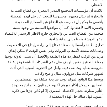
الانفجار.
اللافت أن مؤسسات المجتمع المدني المعبرة عن قطاع الصناعة
والتجارة لم تبذل مجهودا محسوسا للبحث عن حل لهذه المعضلة
وأقصى ما يمكن أن تمارسه هو الدفاع عن المصالح المحدودة
وقصيرة الأمد لأعضائها، كما أن مواقفها السلبية من وجود نسبة
ضخمة من القطاع الصناعي والتجاري خارج الإطار الرسمي للاقتصاد
تدعو للدهشة وتحتاج إلى إجابة شافية.
تخليق طبقة رأسمالية معضلة تحتاج إلى إرادة وإبداع في التخطيط،
وضمانات مقنعة لأصحاب الثروات وفي نفس الوقت لا يمكن إنفاق
مزيد من الوقت لمطاردة هذه الطبقة والأفضل أن تتبنى الدولة توجها
مختلفا لتحقيق نفس الهدف مثل دعم الشركات الناشئة وفق خطة
مدروسة بعناية ومتابعة دقيقة ولعل في التجربة الصينية التي أدت
لظهور شركات مثل هوواوي، مثال واضح وكاف.
ووسط هذا الواقع المؤلم توجد شريحة ضئيلة من المستثمرين
المحليين لا يمكن إنكار دورهم لكنهم لا يمثلون إلا نماذج محدودة
التأثير مقارنة بحجم الاقتصاد المصري إلا لو كانوا جزءا من فكرة
أعمق.. فهل هناك حل لهذه المعضلة؟.
• سامي جعفر، سكرتير تحرير صحيفة “المصري اليوم”