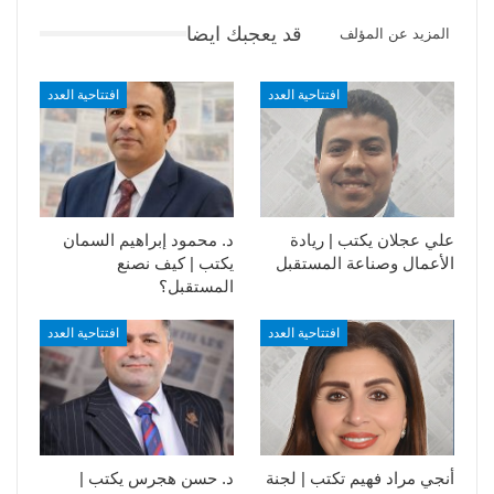
قد يعجبك ايضا
المزيد عن المؤلف
افتتاحية العدد
افتتاحية العدد
علي عجلان يكتب | ريادة
د. محمود إبراهيم السمان
الأعمال وصناعة المستقبل
يكتب | كيف نصنع
المستقبل؟
افتتاحية العدد
افتتاحية العدد
أنجي مراد فهيم تكتب | لجنة
د. حسن هجرس يكتب |