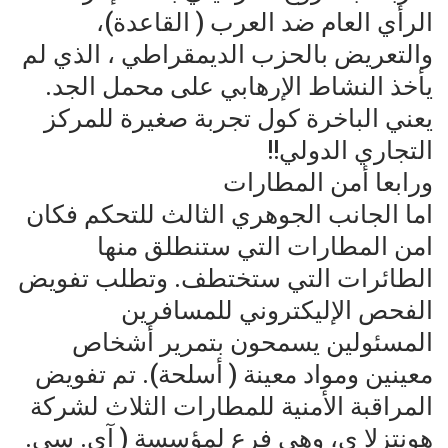
الرأي العام ضد العرب ( القاعدة)،
والتعريض بالحزب الديمقراطي ، الذي لم
يأخذ النشاط الإرهابي على محمل الجد.
يعني الباخرة كول تجربة صغيرة للمركز
التجاري الدولي!!
ورابعا أمن المطارات
اما الجانب الجوهري الثالث للتحكم فكان
امن المطارات التي ستنطلق منها
الطائرات التي ستختطف. وتطلب تفويض
الفحص الإليكتروني للمسافرين
المسئولين يسمحون بتمرير أشخاص
معينين ومواد معينة ( أسلحة). تم تفويض
المراقبة الأمنية للمطارات الثلاث لشركة
هونتزلا ي، وهي فرع لمؤسسة ( آي. سي.