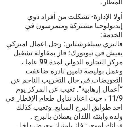
المطار.
أولا الإدارة- تشكلت من أفراد ذوي
إيديولوجيا مشتركة ومتمرسون في
الخدمة:
فاليري سيلفرشتاين: رجل اعمال اميركي
يعيش في نيويورك؛ فاز بمقاولة تشغيل
مركز التجارة الدولي لمدة 99 عاما ،
وعمل بوليصة تامين نادرة ضاعفت
التعويضات في حال التخريب الناجم عن
“أعمال إرهابية”. تغيب عن المركز يوم
11/9 ، حيث اعتاد تناول طعام الإفطار في
احد طوابق البرج السابع. وتغيب كذلك
ولده وابنته اللذان يعملان بالبرج .
فرانك لووي : فاز بامتياز معرض داخل