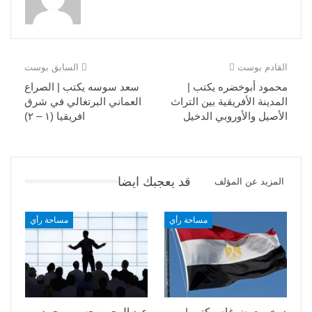
القادم بوست
السابق بوست
محمود أبوخضره يكتب |
سعد سوسه يكتب | الصراع
المدينة الأفريقية بين التراث
العماني البرتغالي في شرق
الأصيل والأوروبي الدخيل
افريقيا (١ – ٢)
قد يعجبك ايضا
المزيد عن المؤلف
مساحة رأي
مساحة رأي
د. خيرت ضرغام يكتب |
عبد الرحمن حسين محمد