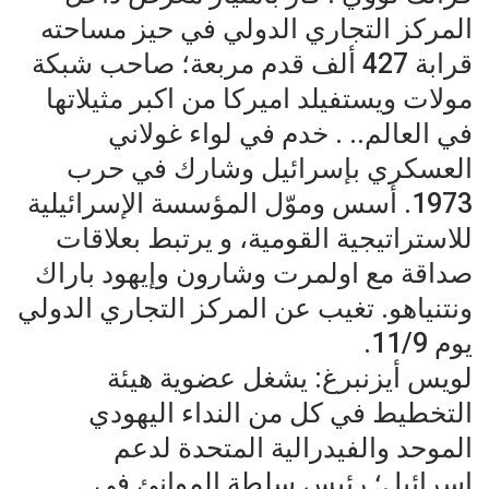
المركز التجاري الدولي في حيز مساحته
قرابة 427 ألف قدم مربعة؛ صاحب شبكة
مولات ويستفيلد اميركا من اكبر مثيلاتها
في العالم.. . خدم في لواء غولاني
العسكري بإسرائيل وشارك في حرب
1973. أسس وموّل المؤسسة الإسرائيلية
للاستراتيجية القومية، و يرتبط بعلاقات
صداقة مع اولمرت وشارون وإيهود باراك
ونتنياهو. تغيب عن المركز التجاري الدولي
يوم 11/9.
لويس أيزنبرغ: يشغل عضوية هيئة
التخطيط في كل من النداء اليهودي
الموحد والفيدرالية المتحدة لدعم
إسرائيل؛ رئيس سلطة الموانئ في