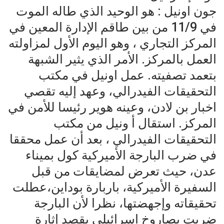
جون اونيل : هو الوحيد الذي طاله الموت
في 11/9 من بين طاقم الإدارة المعين في
المركز التجاري ، وهو اليوم الأول لمزاولته
العمل بالمركز. الأمر الذي يثير الشبهة
بتعمد تصفيته. عمل اونيل في مكتب
التحقيقات الفيدرالي، وعهد إليه تقصي
اخبار بن لادن، وعينه هوير رئيسا للأمن في
المركز. استقال أ ونيل من مكتب
التحقيقات الفيدرالي ، بعد أن عمل محققا
في ضرب البارجة الأميركية كول بميناء
عدن، حيث تعرض لمضايقات من قبل
السفيرة الأميركية، باربارة بوداين،عطلت
تحقيقاته وإجهضتها، نظرا لأن البارجة
ضربت بصاروخ اسرائيلي بقصد إثارة