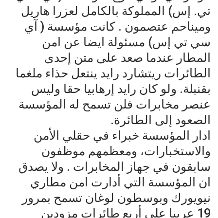
تي. إس) المملوكة بالكامل لعزرا هاريل
وميناحم عتصمون . كانت مؤسسة ( آي
سي تي إس) مسئولة ايضا عن امن
المطار عندما صعد على متن إحدى
الطائرات ريتشارد رايد ينتعل حذاء ملغما
بقنبلة. ولو كان رايد إرهابيا حقا وليس
عنصر مخابرات فلن تسمح له المؤسسة
الصعود إلى الطائرة.
ادار المؤسسة خبراء في حقلي الأمن
والاستخبارات، ومعظمهم موظفون
سابقون في جهاز المخابرات . ولا يصدق
ان المؤسسة التي أدارت امن مطاري
نيويورك وبوسطون لوغان تسمح بمرور
19 عربيا على أربع طائرات مزودين