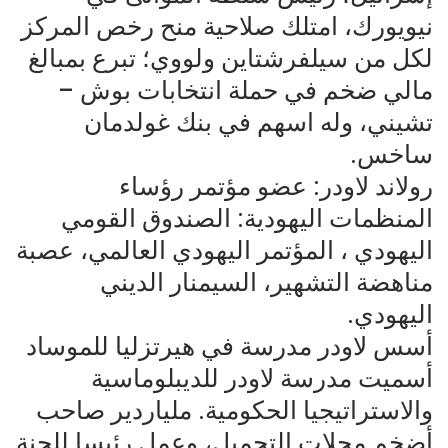
نيويورك، امتلك صلاحية منح رخص المركز
لكل من سيلفرشتاين ولووي؛ تبرع بمبالغ
مالي ضخم في حملة انتخابات بوش –
تشيني، وله اسهم في بنك غولدمان
ساخس.
رولاند لاودر: عضو مؤتمر رؤساء
المنظمات اليهودية: الصندوق القومي
اليهودي ، المؤتمر اليهودي العالمي، عصبة
مناهضة التشهير، السيمنار الديني
اليهودي.
أسس لاودر مدرسة في هيرتزليا للموساد
أسميت مدرسة لاودر للديبلوماسية
والاستراتيجيا الحكومية. ملياردير صاحب
أضخم محلات التجميل، وعمل رئيسا للجنة