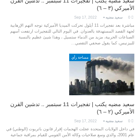
سعيد مضيه يكتب | تفجيرات 11 سبتمبر .. تدشين القرن
الأميركي (٣ – ٦)
0
سعيد مضيه
Sep 17, 2022
مباشرة بعد تفجيرات 11 أيلول تحركت الميديا الأميركية توجه التهم الإرهابية
لجهة القصد المستهدفة بالعدوان. في اليوم التالي للتفجيرات ارتفعت أسهم
الصناعات الحربية، مزيد من الدماء ستسيل ، وهذا شيئ عظيم بالنسبة
للبيزنيس، كما يقول صحفي التقصي…
مساحة رأي
سعيد مضيه يكتب | تفجيرات 11 سبتمبر .. تدشين القرن
الأميركي (٢ – ٦)
0
سعيد مضيه
Sep 17, 2022
في داخل الولايات المتحدة عجلت الهجمات إقرار قانون باتريوت (الوطني) في
عام 2001، والذي وسع صلاحيات وكالة الأمن القومي للقيام بمراقبة جماعية