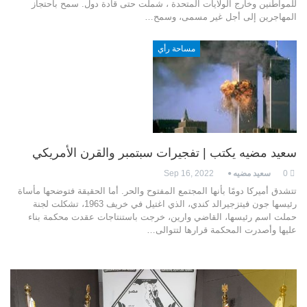
للمواطنين وخارج الولايات المتحدة ، شملت حتى قادة دول. سمح باحتجاز
المهاجرين إلى أجل غير مسمى، وسمح…
مساحة رأي
سعيد مضيه يكتب | تفجيرات سبتمبر والقرن الأمريكي
0
سعيد مضيه
Sep 16, 2022
تتشدق أميركا دومًا بأنها المجتمع المفتوح والحر. أما الحقيقة فتوضحها مأساة
رئيسها جون فيتزجيرالد كندي، الذي اغتيل في خريف 1963، تشكلت لجنة
حملت اسم رئيسها، القاضي وارين، خرجت باستنتاجات عقدت محكمة بناء
عليها وأصدرت المحكمة قرارها لتتوالى…