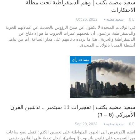
سعيد مضيه يكتب | وهم الديمقراطية تحت مظلة
الاحتكارات
0
سعيد مضيه
Oct 26, 2022
في الولايات المتحدة لا يكفون عن صدع الرؤوس بالحديث عن عمادتهم للحرية
والديمقراطية، يزعمون أن تقحمهم غمرات الحروب ما هو إلا دفاع عن
الديمقراطية والحرية . هذا ما تردده دعايتهم على مدار الساعة. اما من يتامل
أنشطة الميديا بالولايات المتحدة…
مساحة رأي
سعيد مضيه يكتب | تفجيرات 11 سبتمبر .. تدشين القرن
الأميركي (6 – ٦)
0
سعيد مضيه
Sep 20, 2022
انضم الكونغرس الى الجهود المتواطئة على تحصين الكتم ؛ فقبل بضع ساعات
من التصويت على قانون باتريوت (الوطني)، ادخل تعديلا على القانون يقضي