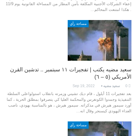
إعفاء الشركات الأجنبية المكلفة بأمن المطار من المساءلة القانونية يوم 11/9
. هكذا امتنعت المحاكم…
مساحة رأي
سعيد مضيه يكتب | تفجيرات ١١ سبتمبر .. تدشين القرن
الأمريكي (٥ – ٦)
0
سعيد مضيه
Sep 19, 2022
بعد تفجيرات 11 أيلول ، قام ديك تشيني وزمرته بانقلاب استولواعلى السلطة
التنفيذية وجمدوا الكونغرس والمحكمة العليا كي يتصرفوا بمطلق الحرية ، كما
أورد سيمور هيرش في مذكراته. سيمور هيرش ، هو بالمناسبة يهودي، ناصب
العداء اليهودي كيسنجر وقال انه…
مساحة رأي