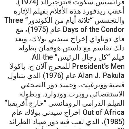
فرانسيس سكوت فيتزجيرالد (1974).
أعقب ريدفورد هذه الأفلام بفيلم الإثارة
والتجسس “ثلاثة أيام من الكوندور” Three
Days of the Condor عام (1975)، مع
فاي دوناواي إخراج سيدني بولاك، وبعد
ذلك تقاسم مع داستن هوفمان بطولة
فيلم “كل رجال الرئيس” All the
President’s Men للمخرج آلان ج. باكولا
Alan J. Pakula عام (1976) الذي يتناول
قضية ووترغيت، وجسد دور الصحفي
الاستقصائي روبرت وودوارد. وبطولة
الفيلم الدرامي الرومانسي “خارج أفريقيا”
Out of Africa اخراج سيدني بولاك عام
(1985)، الذي لعب فيه دور صياد الطرائد