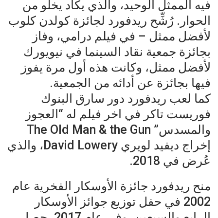
فيه الممثل الوحيد، والذي يكاد يخلو من
الحوار. رُشِّح ريدفورد لجائزة كولدن كلوب
لأفضل ممثل – في فيلم درامي، وفاز
بجائزة جمعية نقاد السينما في نيويورك
لأفضل ممثل، وكانت هذه أول مرة يفوز
فيها بجائزة عن أدائه من الجمعية.
كما لعب ريدفورد دور سارق البنوك
فوريست تاكر في اخر فيلم له “العجوز
والمسدس” The Old Man & the Gun
إخراج ديفيد لويري David Lowery، والذي
عُرض في 2018.
منح ريدفورد جائزة الأوسكار الفخرية عام
2002 في حفل توزيع جوائز الأوسكار
الرابع والسبعين. وفي عام 2017، حصل