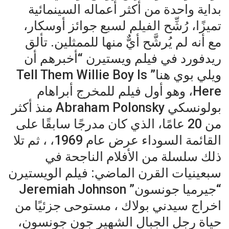
بداية واحدة من أكثر أعماله السينمائية
تميزًا، رُشِّح الفيلم لسبع جوائز أوسكار،
مع أنه لم يُرشَّح أيٌّ منها للممثلين. تألق
ريدفورد في فيلم ويستيرن “أخبرهم أن
ويلي بوي هنا” Tell Them Willie Boy Is
Here، وهو أول فيلم للمخرج أبراهام
بولونسكي Abraham Polonsky منذ أكثر
من 20 عامًا، الذي كان مدرجًا سابقًا على
القائمة السوداء عرض عام 1969، ، ثم تلا
ذلك سلسلة من الأفلام الناجحة في
سبعينيات القرن الماضي: فيلم الويستيرن
“جيرميا جونسون” Jeremiah Johnson
اخراج سيدني بولاك ، مستوحى جزئيًا من
حياة رجل الجبال الشهير جون جونسون،