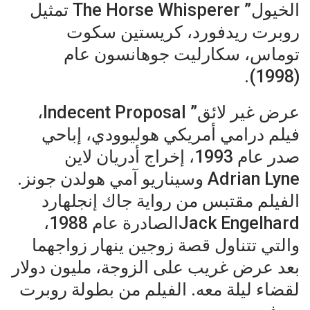
الخيول” The Horse Whisperer تمثيل
روبرت ريدفورد، كريستين سكوت
توماس، سكارليت جوهانسون عام
(1998).
عرض غير لائق” Indecent Proposal،
فيلم درامي أمريكي هوليوودي، إباحي
صدر عام 1993، إخراج أدريان لاين
Adrian Lyne وسيناريو آمي هولدن جونز.
الفيلم مقتبس من رواية جاك إنجلهارد
Jack Engelhardالصادرة عام 1988،
والتي تتناول قصة زوجين ينهار زواجهما
بعد عرض غريب على الزوجة، مليون دولار
لقضاء ليلة معه. الفيلم من بطولة روبرت