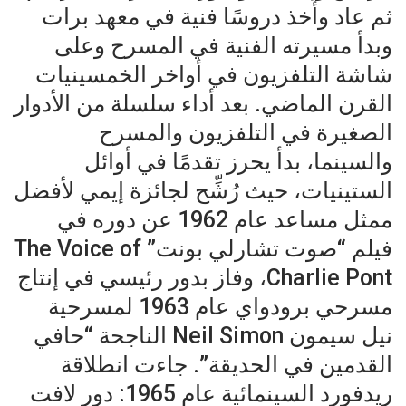
ثم عاد وأخذ دروسًا فنية في معهد برات
وبدأ مسيرته الفنية في المسرح وعلى
شاشة التلفزيون في أواخر الخمسينيات
القرن الماضي. بعد أداء سلسلة من الأدوار
الصغيرة في التلفزيون والمسرح
والسينما، بدأ يحرز تقدمًا في أوائل
الستينيات، حيث رُشِّح لجائزة إيمي لأفضل
ممثل مساعد عام 1962 عن دوره في
فيلم “صوت تشارلي بونت” The Voice of
Charlie Pont، وفاز بدور رئيسي في إنتاج
مسرحي برودواي عام 1963 لمسرحية
نيل سيمون Neil Simon الناجحة “حافي
القدمين في الحديقة”. جاءت انطلاقة
ريدفورد السينمائية عام 1965: دور لافت