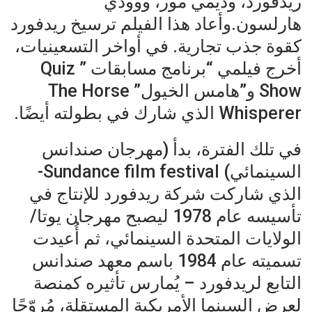
ريدفورد، وديمي مور، ووودي
هارلسون.وأعاد هذا الفيلم ترسيخ ريدفورد
كقوة جذب تجارية. في أواخر التسعينيات،
أخرج فيلمي “برنامج مسابقات ” Quiz
Show و”هامس الخيول” The Horse
Whisperer الذي شارك في بطولته أيضًا.
في تلك الفترة، بدأ (مهرجان صندانس
السينمائي) Sundance film festival-
الذي شاركت شركة ريدفورد للإنتاج في
تأسيسه عام 1978 ليصبح مهرجان يوتا/
الولايات المتحدة السينمائي، ثم أُعيدت
تسميته عام 1984 باسم معهد صندانس
التابع لريدفورد – يُمارس تأثيره كمنصة
لعرض السينما الأمريكية المستقلة، مُروّجًا