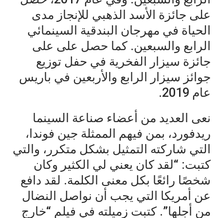
على جائزة الأسد الذهبي للإنجاز مدى
الحياة في مهرجان البندقية السينمائي
الرابع والسبعين. كما حصل على على
جائزة سيزار الفخرية في حفل توزيع
جوائز سيزار الرابع والأربعين في باريس
عام 2019.
نعى العديد من أعضاء صناعة السينما
ريدفورد، بمن فيهم الممثلة جين فوندا،
التي شاركته التمثيل بشكل متكرر، والتي
كتبت: “لقد كان يعني لي الكثير وكان
شخصًا رائعًا بكل معنى الكلمة. لقد دافع
عن أمريكا التي يجب أن نواصل النضال
من أجلها”. كتبت زميلته في فيلم “خارج