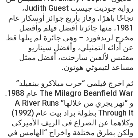
رواية جوديث جيست Judith Guest،
نجاحًا باهرًا، وفاز بأربع جوائز أوسكار عام
1981، منها جائزتا أفضل فيلم وأفضل
مخرج لريدفورد – وهي جائزة لم ينلها قط
عن أدائه التمثيلي، وأفضل سيناريو
مقتبس لألفين سارجنت، أفضل ممثل
مساعد لتيموثي هوتون.
ثم اخرج فيلمي “حرب ميلاكرو بينفيلد”
The Milagro Beanfield War عام 1988.
و “نهر يجري من خلالها” A River Runs
Through It بطولة براد بيت عام (1992)
وكلاهما عن الصراع في الريف الأميركي
ولكن بطرق مختلفة واخراج “الهامس في