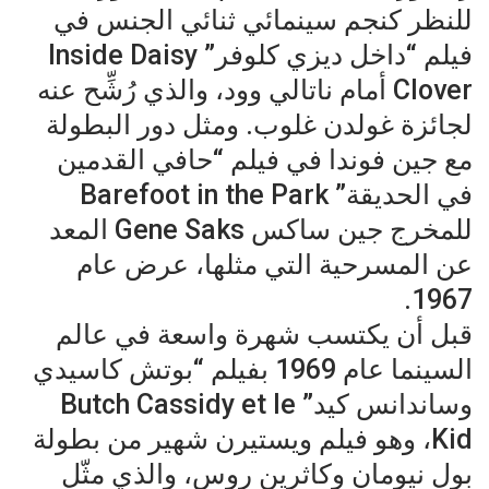
للنظر كنجم سينمائي ثنائي الجنس في
فيلم “داخل ديزي كلوفر” Inside Daisy
Clover أمام ناتالي وود، والذي رُشِّح عنه
لجائزة غولدن غلوب. ومثل دور البطولة
مع جين فوندا في فيلم “حافي القدمين
في الحديقة” Barefoot in the Park
للمخرج جين ساكس Gene Saks المعد
عن المسرحية التي مثلها، عرض عام
1967.
قبل أن يكتسب شهرة واسعة في عالم
السينما عام 1969 بفيلم “بوتش كاسيدي
وساندانس كيد” Butch Cassidy et le
Kid، وهو فيلم ويستيرن شهير من بطولة
بول نيومان وكاثرين روس، والذي مثّل