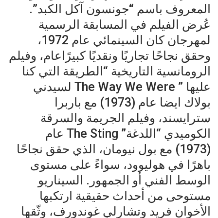
المعروف باسم “جونسون آكل الكبد”.
عُرض الفيلم في المسابقة الرسمية
لمهرجان كان السينمائي عام 1972،
وحقق نجاحًا تجاريًا ونقديًا كبيرًاعام، وفيلم
الرومانسية التاريخية “الطريقة التي كنا
عليها ” The Way We Were لسيدني
بولاك ايضا عام (1973) مع باربرا
سترايسند، وفيلم الجريمة والسرقة
الكوميدي “اللدغة” The Sting عام
(1973) مع بول نيومان، الذي حقق نجاحًا
باهرًا في هوليوود، سواءً على مستوى
الوسط الفني أو الجمهور. السيناريو
مستوحى من أحداث حقيقية ارتكبها
الأخوان فريد وتشارلي غوندورف، وثّقها