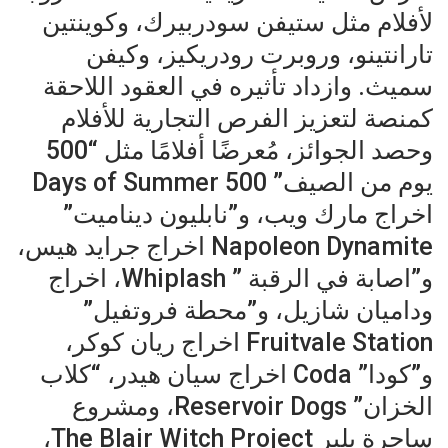
لأفلام مثل ستيفن سودربيرك، وكوينتين
تارانتينو، وروبرت رودريكيز، وكيفن
سميث. وازداد تأثيره في العقود اللاحقة
كمنصة لتعزيز الفرص التجارية للأفلام
وحصد الجوائز، مُعرضًا أفلامًا مثل “500
يوم من الصيف” 500 Days of Summer
اخراج مارك ويب، و”نابليون ديناميت”
Napoleon Dynamite اخراج جرايد هيس،
و”اصابة في الرقبة ” Whiplash، اخراج
وداميان شازيل، و”محطة فروتفيل”
Fruitvale Station اخراج ريان كوكر،
و”كودا” Coda اخراج سيان هيدر، “كلاب
الخزان” Reservoir Dogs، ومشروع
ساحرة بلير The Blair Witch Project،