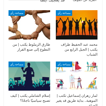
قد يعجبك ايضا
مساحة رأي
مساحة رأي
محمد عبد الحفيظ طراف
طارق الزملوط يكتب | من
يكتب | الجيل الرابع من
التطوع إلى صنع القرار
الشباب
مساحة رأي
مساحة رأي
لمار زهران إسماعيل تكتب |
إسلام الشاملي يكتب | كيف
الموهبة.. بداية طريق قد يغير
تصبح سياسيًا ناجحًا؟
الحياة