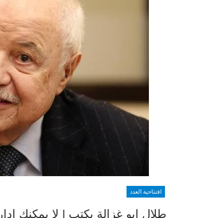
افتتاحية العدد
طلال ابو غزالة يكتب | لا يمكنك إدار