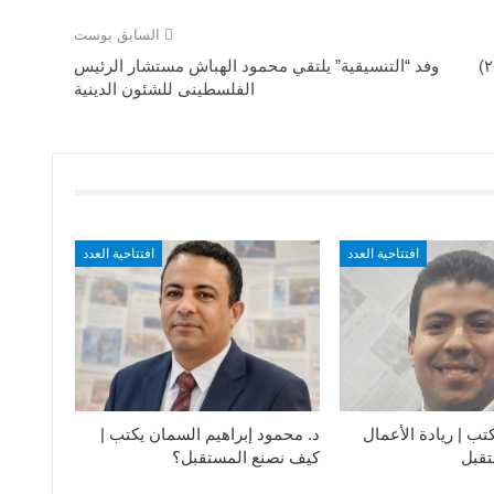
السابق بوست
وفد “التنسيقية” يلتقي محمود الهباش مستشار الرئيس
الفلسطينى للشئون الدينية
افتتاحية العدد
افتتاحية العدد
ب | ريادة الأعمال
د. محمود إبراهيم السمان يكتب |
قبل
كيف نصنع المستقبل؟