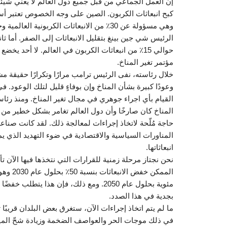
إن العمل الجماعي من قبل جميع دول العالم لا يعني شيئًا
كبح انبعاثات الكربون. الصين على وجه الخصوص تعتبر أسو
وهي مسؤولة عن 30٪ من الانبعاثات الكربون
الرئيس شي جين بينغ بتقليل الانبعاثات إلى الصفر. أما ث
حوالي 15٪ من انبعاثات الكربون في العالم. لا أحد
مؤتمر تغير المناخ.
خلال رئاسته، نفى الرئيس ترامب مرارًا وتكرارًا حقيقة مش
وعودًا كبيرة بشأن المناخ وإن بوفاءٍ قليل لتلك الوعود. ف
المناخ كان صارخًا وأن دول العالم تغامر بشكل خطير من خ
حاجة مُلّحة لاتخاذ إجراءات لمعالجة ذلك. لقد كانت صناع
المناورات السياسية والاقتصادية في ضوء التهديد الذي يم
انبعاثاتها.
نحن نجتاز مرحلة زمنية للقرارات التي نتخذها فيها الآن تأ
مئوية بحلول عام 2050. ومع ذلك، فإن هذا 
بجدية في هذا الصدد.
ما لم يتم اتخاذ إجراءات الآن، ستغرق بعض البلدان قريبًا
في ذلك موجات الحر والعواصف الضخمة وزيادة شحّ المياه و