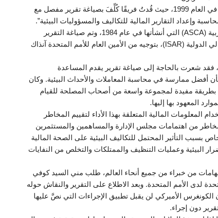
لقد تحدثت عن هذا النوع من التكاليف البيئية فيما سبق، في العام 1999، حيث قُدتُ فريقًا كُلِّفَ بصياغة تقرير مفصل مع
اسبة وإعداد التقارير المالية للتكاليف والمسؤوليات البيئية”.
وكان ذلك تحت إشراف جمعية المحاسبين القانونيين العربية (ASCA) التي أنشأتها في عام 1984، وتم صياغة التقرير
بالتشاور مع الأمم المتحدة ومعايير المحاسبة والإبلاغ المالي الدولية (ISAR)، بتوجيه من الأمين العام للأمم المتحدة آنذاك
فقد شعرت بالحاجة إلى صياغة تقرير يقدم المساعدة
ن أفضل ممارسة في محاسبة المعاملات والأحداث البيئية. وكان
 بطريقة مفيدة لمجموعة واسعة من أصحاب المصلحة للقيام
ارد المعهود بها إليها.
ام المعلومات المالية المتعلقة بهذا الأداء لتقييم المخاطر
لمخاطر من اهتمامات مجلس الإدارة والمساهمين والمستثمرين
خاص بسبب التأثير المحتمل للتكاليف البيئية على الصحة المالية
رار البيئية وعمليات التنظيف والممتلكات والتخلص من النفايات
إسهامات من خبراء من جميع أنحاء العالم، طلب مني السيد كوفي
ة لدى الأمم المتحدة. وبعد الاطلاع على التقرير والنقاش حوله
ن الكونغرس الأميركي لن يقبل تطبيق الإجراءات التي نصَّ عليها
قرير دون إجراء.