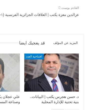
القادم بوست
عزالدين معزة يكتب | العلاقات الجزائرية الفرنسية (١-٢)
قد يعجبك ايضا
المزيد عن المؤلف
افتتاحية العدد
د. حسن هجرس يكتب | البيانات..
علي عجلان يكت
بنية تحتية للإدارة المحلية
وصناعة المست