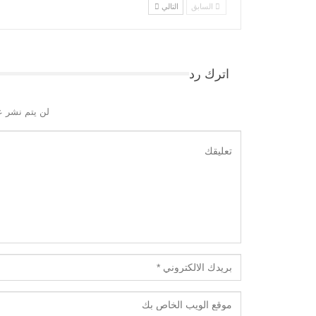
السابق
التالي
اترك رد
لن يتم نشر ع