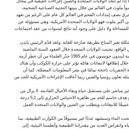
 إذا لم تتخذ الولايات المتحدة والصين إجراءات حقيقية في مجال
أ ملوث في العالم من خلال بنيتها التحتية الصناعية الضخمة،
ية العالمية وحرق نصف إمدادات الفحم في العالم كل عام على الرغم من تعهد
اني أكبر ملوث فهو الولايات المتحدة الأمريكية، وهي مسؤولة عن
 يخضع للمساءلة ولا دليل على وجود أية نتائج لسنوات من عقد اجتماعات
كلة تغير المناخ بطريقة صارخة للغاية. ولقد قدّم الرئيس بايدن
ي الواقع، تجنبت الولايات المتحدة خلال العقود الستة الماضية
القيام بأي اجراء جوهري في مجال تغير المناخ. ومنذ رئاسة ليندون جونسون في عام 1965 حذّر العلماء من أن خطر أزمة
لال إطلاقها لانبعاثات هائلة تؤثر على حرارة الكوكب وأن هناك
ة الحفريات ناجحة تمامًا في نشر المعلومات المضللة، كما أن
ثله تعاون روسيا والصين ربما أعاقت الإجراءات الأمريكية للحد من
ثير مباشر على مستقبل حياة وبقاء الأجيال القادمة. لا يزال من
الممكن خفض الانبعاثات بنسبة 50٪ بحلول عام 2030 وهو هدف حاسم للحد من ظاهرة الاحتباس الحراري إلى 5,1 درجة
يتطلب خفضًا عميقًا للانبعاثات ويتطلب من الصين والولايات المتحدة العمل
 تحت الماء وسنشهد عددًا غير مسبوقًا من الكوارث الطبيعية، بما
انقراض العديد من مقدراتنا الطبيعية وأنظمتنا البيئية، إلى