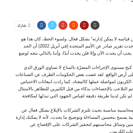
شارك
 قياسه لا يمكن إدارته” بشكل فعال. ولسوء الحظ، كان هذا هو
الحال بالنسبة لمسألة تغير المناخ منذ بدايتها. لقد أظهر أحدث تقرير صادر عن الأمم المتحدة (في أبريل 2022) أن الحد
ب أن يحدث الآن وإلا فلن يحدث أبدًا، وأننا بالتالي نتجه لوضع
 كبح مستوى الإجراءات المضرّة بالمناخ لا تساوي الورق الذي
 على أرض الواقع. لقد غضت بعض الحكومات الطرف عن الصناعات
الكربون لمواصلة عملها كالمعتاد. كما زادت انبعاثات الاحتباس
لتلاعب بالإحصاءات بذكاء من قبل الكثيرين للتظاهر بالامتثال
ا لم تكن لدينا طريقة دقيقة لقياس الجهود التي تبذلها لمكافحة
محاسبية مناسبة بحيث تلتزم الشركات بالإبلاغ بشكل فعال عن
فية يسمح بتحسين المساءلة وتوضيح ما يحدث، لأنه لا يمكنك إدارة
حسين وسائل محاسبتهم لتحفيز الشركات على الإفصاح عن
ثات الكربون.