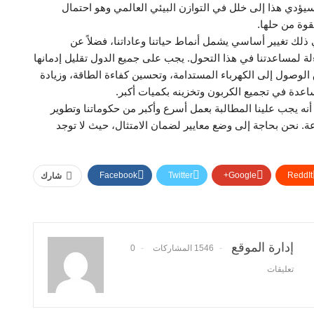
. وسيؤدي هذا إلى خلل في التوازن البيئي العالمي وهو احتمال
قوة من حلها.
ذلك تغيير أساسي يشمل أنماط حياتنا وعاداتنا، فضلاً عن
لة لمساعدتنا في هذا التحول. يجب على جميع الدول تقليل إدمانها
لوصول إلى الكهرباء المستدامة، وتحسين كفاءة الطاقة، وزيادة
ساعدة في تجميع الكربون وتخزينه بكميات أكبر.
نه يجب علينا المطالبة بعمل أسرع وأكبر من حكوماتنا وتطوير
عة. نحن بحاجة إلى وضع معايير لضمان الامتثال، حيث لا توجد
Facebook
Twitter
Google+
ReddIt
شارك
إدارة الموقع
1546 المشاركات
0
تعليقات