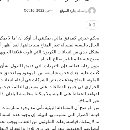
في
Oct 16, 2022
بواسطة
إدارة الموقع
0
بحكم خبرتي كمدقق مالي، يمكنني أن أؤكد أن “ما لا يمكن
بشكل جدي من انبعاثات الكربون التي تلوث غلافنا الجوي يج
يصبح فيه عالمنا غير صالح للحياة.
بدون رقابة فعالة، فإن التعهدات التي قدمتها الدول بشأن
كُتبت عليه. هناك فجوة شاسعة بين الموعود وما تحقق
الملوثة للمناخ وتلاعبت بعض الشركات في أرقام انبعاثات 
الحراري في جميع القطاعات على مستوى العالم، حيث يتم ا
لقواعد الحفاظ على البيئة. ولا يمكننا محاسبة البلدان إذ
تغير المناخ.
من الواضح أن المساءلة البيئية تأتي مع وجود ممارسات 
قيمة الأضرار التي تتسبب بها للبيئة. إن وجود هذه الشفا
ما لا يمكنك قياسه. يفلت الملوثون من العقاب ويجب ت
أوضاعهم الحقيقية، وهو أمر ضروري للإدارة الفعالة لانبعا