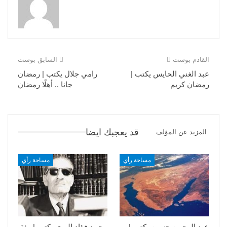
القادم بوست
السابق بوست
عبد الغني الحايس يكتب |
رامي جلال يكتب | رمضان
رمضان كريم
جانا .. أهلًا رمضان
قد يعجبك ايضا
المزيد عن المؤلف
مساحة رأي
مساحة رأي
عبد الرحمن حسين يكتب |
محمد فؤاد البري يكتب | مئة