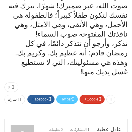
صوت الله، عبر ضميرك! شهرًا، تترك فيه
نفسك لتكون طفلاً كبيراً؛ فالطفولة هي
الأجمل، وهي الأنقى، وهي الأمثل، وهي
نافذتك المفتوحة صوب السماء!
تذكر، وأرجو أن تتذكر دائمًا، في كل
رمضان قادم: أنه عظيم بك. وكريم بك.
وهذه هي مسئوليتك، التي لا تستطيع
غسل يديك منها!
0
Facebook
Twitter
Google+
شارك
عادل عطية
1 المشاركات
0 تعليقات