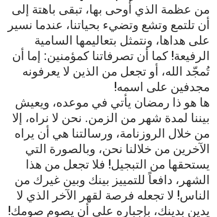
من عظمة الذي أوحى بها، تبقى باهتة إلى
أن تلتمع وتشع وتضيء بحياتنا، عندما نسير
على هداها، ونتمثل بتعاليمها السامية
الرفيعة! كما أن تصرفاتنا كمؤمنين: إما أن
تُمجّد الله، أو تجعل من الذين لا يعرفونه
مجدفين على اسمه!
ها هو ذا رمضان يأتي في موعده، ويعيش
بيننا لمدة شهر من الزمن. نحن لا نراه، إلا
من خلال الروزنامة، ورسالتنا هي أن يراه
الآخرين من خلالنا نحن، وبالصورة التي
يستحقها من التبجيل! فلا تجعل من هذا
الشهر، دافعاً للتمييز بينك وبين غيرك من
الناس! لا تجعله فرصة لقهر الآخر الذي لا
يدين بدينك، بإجباره على أن يصوم صومك!