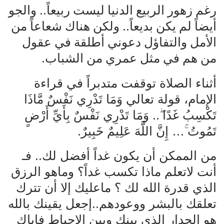
رغم زهور الربيع الدنيا ليست ربيعاً.. والجو
أيضاً لم يكن بديعاً.. ولكن هناك شعاعاً من
الأمل والتفاؤل دعوني أطلقة في عقول
من هم في مثل عمري من الشباب.
أثناء الصلاة توقفت متدبراً في قراءة
الإمام، قولة تعالي وَمَا تَدْرِي نَفْسٌ مَّاذَا
تَكْسِبُ غَدًا ۖ.. وَمَا تَدْرِي نَفْسٌ بِأَيِّ أَرْضٍ
تَمُوتُ ۚ… إِنَّ اللَّهَ عَلِيمٌ خَبِيرٌ.
من الممكن أن يكون غداً أفضل لك.. فـ
أنت لاتعلم ماذا تكسب غداً؟ وماهو الرزق
الذي قدرة الله لك ؟ ماعليك إلا أن تترك
تعلقك بالبشر ووعودهم..إجعل يقينك بالله
هو الجدار الذي بينك وبين الإحباط فإياك