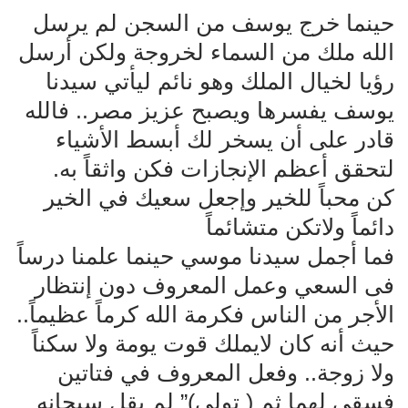
حينما خرج يوسف من السجن لم يرسل
الله ملك من السماء لخروجة ولكن أرسل
رؤيا لخيال الملك وهو نائم ليأتي سيدنا
يوسف يفسرها ويصبح عزيز مصر.. فالله
قادر على أن يسخر لك أبسط الأشياء
لتحقق أعظم الإنجازات فكن واثقاً به.
كن محباً للخير وإجعل سعيك في الخير
دائماً ولاتكن متشائماً
فما أجمل سيدنا موسي حينما علمنا درساً
فى السعي وعمل المعروف دون إنتظار
الأجر من الناس فكرمة الله كرماً عظيماً..
حيث أنه كان لايملك قوت يومة ولا سكناً
ولا زوجة.. وفعل المعروف في فتاتين
فسقي لهما ثم ( تولي)” لم يقل سبحانه