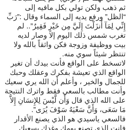
ثم ذهب ولكن تولي بكل مافيه إلى
“الظل” ورفع يديه إلى السماء وقال :”رَبِّ
إِنِّي لِمَآ أَنزَلْتَ إِلَيَّ مِن خَيْرٍ فَقِيرٌ”.. لم
تغرب شمس ذلك اليوم إلا وصار لديه
بيت ووظيفة وزوجة فكن واثقاً بالله ولا
تنتظر شيئاً سوي منه.
لاتسخط على الواقع فأنت بيدك أن تغير
الواقع الذي تعيشة بفكرك وعقلك وحبك
للجمال والخير ، وأعلم أن الله يري سعيك
وأنت مطالب بالسعي فقط واترك النتيجة
على الله الذي قال وَأَن لَّيْسَ لِلإِنسَانِ إِلاَّ
مَا سَعَى، وَأَنَّ سَعْيَهُ سَوْفَ يُرَى”.
فالسعي ياسيدي هو الذي يصنع الأقدار
فانت الذي تصنع يومك وغدك بسعيك