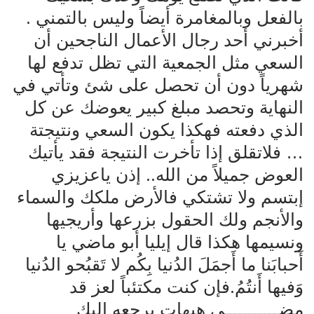
بالفعل وبالمغامرة أيضاً وليس بالتمني .
أخبرني أحد رجال الأعمال الناجحين أن
السعي مثل الجمعية التي تظل تدفع لها
شهرياً دون أن تحصل على شئ وتأتي في
النهاية وتحصد مبلغ كبير يعوضك عن كل
الذي دفعته فهكذا يكون السعي ونتيجتة
… فلاتقلق إذا تأخرت النتيجة فقد يأتيك
العوض جميلاً من الله.. إذن ياعزيزي
إبتسم ولا تشتكي فالأرض ملكك والسماء
والأنجم ولك الحقول بزرعها وأريجيها
ونسيمها هكذا قال إيليا أبو ماضي يا
أَحبابَنا ما أَجمَلَ الدُنيا بِكُم لا تَقبُحو الدُنيا
وَفيها أَنتُمُ.فإن كنت مكتئباً لعز قد
مضـــــــــــى هيهات يرجعه إليك