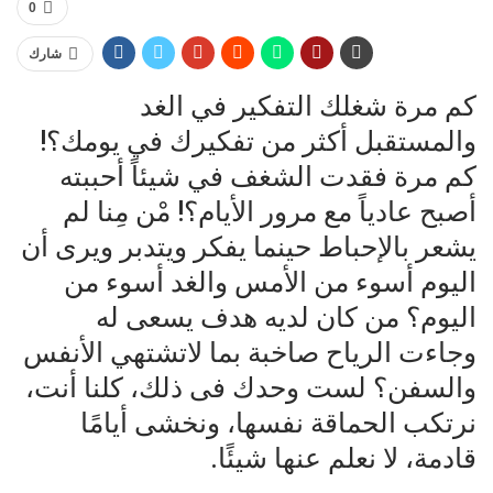
0
شارك
كم مرة شغلك التفكير في الغد
والمستقبل أكثر من تفكيرك في يومك؟!
كم مرة فقدت الشغف في شيئاً أحببته
أصبح عادياً مع مرور الأيام؟! مْن مِنا لم
يشعر بالإحباط حينما يفكر ويتدبر ويرى أن
اليوم أسوء من الأمس والغد أسوء من
اليوم؟ من كان لديه هدف يسعى له
وجاءت الرياح صاخبة بما لاتشتهي الأنفس
والسفن؟ لست وحدك فى ذلك، كلنا أنت،
نرتكب الحماقة نفسها، ونخشى أيامًا
قادمة، لا نعلم عنها شيئًا.