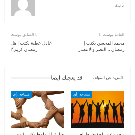
تعليقات
القادم بوست
السابق بوست
محمد المحسن يكتب |
عادل عطية يكتب | هل
رمضان .. النصر والانتصار
رمضان كريم؟!
قد يعجبك ايضا
المزيد عن المؤلف
مساحة رأي
مساحة رأي
محمد عبد الحفيظ طراف
طارق الزملوط يكتب | من