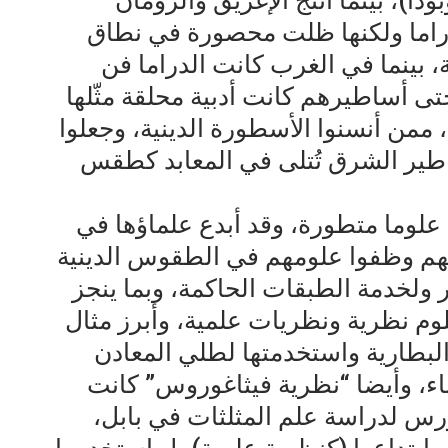
ا)، بينما أنتج الإغريق والرومان
راما ولكنها ظلت محصورة في نطاق
، بينما في الغرب كانت الدراما فن
تى أساطيرهم كانت أدبية محلقة مثّلها
ن أنسنوا الأسطورة الدينية، وجعلوا
أساطير الشرق تُتلى في المعابد كطقس
لوما متطورة، وقد أبدع علماؤها في
نهم وظفوا علومهم في الطقوس الدينية
ر ولخدمة الطبقات الحاكمة، وبما ينجز
لوم نظرية ونظريات علمية، وأبرز مثال
لبطارية واستخدمتها لطلي المعادن
باء، وأيضا “نظرية فيثاغوروس” كانت
رس لدراسة علم المثلثات في بابل،