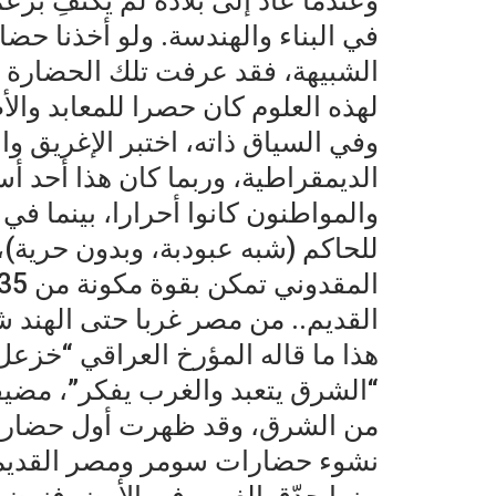
وعندما عاد إلى بلاده لم يكتفِ بزع
في البناء والهندسة. ولو أخذنا حض
الشبيهة، فقد عرفت تلك الحضارة 
لهذه العلوم كان حصرا للمعابد وا
وفي السياق ذاته، اختبر الإغريق وا
الديمقراطية، وربما كان هذا أحد أ
والمواطنون كانوا أحرارا، بينما في
للحاكم (شبه عبودبة، وبدون حرية)،
القديم.. من مصر غربا حتى الهند ش
هذا ما قاله المؤرخ العراقي “خزع
“الشرق يتعبد والغرب يفكر”، مضيفاً
من الشرق، وقد ظهرت أول حضارة غ
نشوء حضارات سومر ومصر القديمة