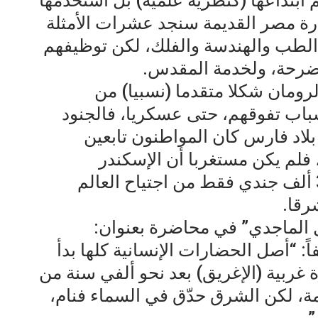
م ابتداعها (كنظرية علمية) بل استخدمها
ارة مصر القديمة سنجد عشرات الأمثلة
الطب والهندسة والفلك، لكن توظيفهم
لأضرحة، ولخدمة المقدس.
لرومان شكلا متقدما (نسبيا) من
سباب تفوقهم، حتى عسكريا، فالجنود
 بلاد فارس كان المواطنون تابعين
 فلم يكن مستغربا أن الإسكندر
المقدوني تمكن بقوة مكونة من 35 ألف جندي فقط من اجتياح العالم
رقا.
ل الماجدي” في محاضرة بعنوان:
: “أصل الحضارات الإنسانية كلها بدأ
ربية (الإغريق) بعد نحو ألفي سنة من
، لكن الشرق حدّق في السماء فنام،