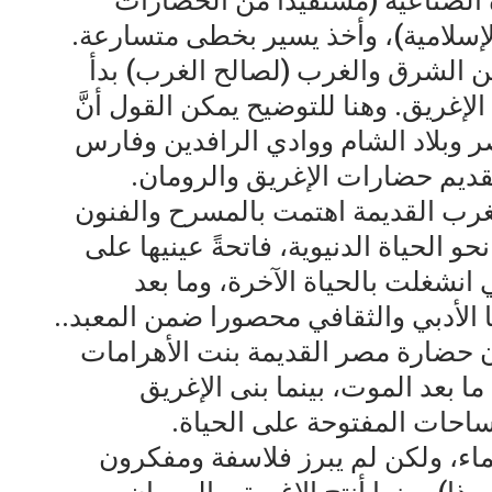
ة الصناعية (مستفيدا من الحضارات
الإسلامية)، وأخذ يسير بخطى متسارعة.
بين الشرق والغرب (لصالح الغرب) بدأ
لإغريق. وهنا للتوضيح يمكن القول أنَّ
ر وبلاد الشام ووادي الرافدين وفارس
قديم حضارات الإغريق والرومان.
لغرب القديمة اهتمت بالمسرح والفنون
حو الحياة الدنيوية، فاتحةً عينيها على
انشغلت بالحياة الآخرة، وما بعد
 الأدبي والثقافي محصورا ضمن المعبد..
ن حضارة مصر القديمة بنت الأهرامات
ا بعد الموت، بينما بنى الإغريق
احات المفتوحة على الحياة.
ء، ولكن لم يبرز فلاسفة ومفكرون