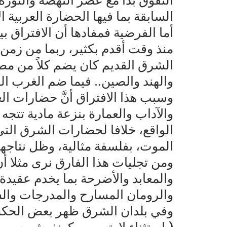
التفوق بدأ مع عصر النهضة والثور
السابقة بما فيها الحضارة العربية 
أما الفرضية فمفادها أن الافتراق 
منذ وقت أقدم بكثير، ربما من زمن ا
الشرق القديم كان يضم كلاً من مص
والهند والصين.. فيما ضم الغرب ال
وسبب هذا الافتراق أنَّ حضارات ا
والآداب والعمارة بنزعة مادية تتجه ن
الواقع، خلافا لحضارات الشرق التي 
الموت، بفلسفة مثالية، وظل نتاجها
ومن تجليات هذا الفارق نرى مثلا أ
والمعابد والأضرحة بما يخدم عقيدة م
والرومان المسارح والمدرجات والس
وفي بلدان الشرق ظهر بعض الحكما