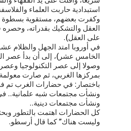
سريعا، وأفَلت على يد الفقهاء وال
استبدادية حاربت العلماء والفلاسفة
وكفرت بعضهم، مستقوية بسطوة رحا
العقل والتشكيك بقدراته، وحصره 
على العقل).
في أوروبا امتد الجهل والظلام عش
الخامس عشر)، إلى أن بدأ عصر التن
وصولا إلى عصر التكنولوجيا وعصر ال
بمركزها الغربي، ثم صارت معولمة 
باختصار: في حضارات الغرب تم فص
ونشأت مجتمعات شبه علمانية.. في
ونشأت مجتمعات دينية..
كل الحضارات اهتمت بالتطور وبحثت
وليست هناك” كما قال أرسطو.