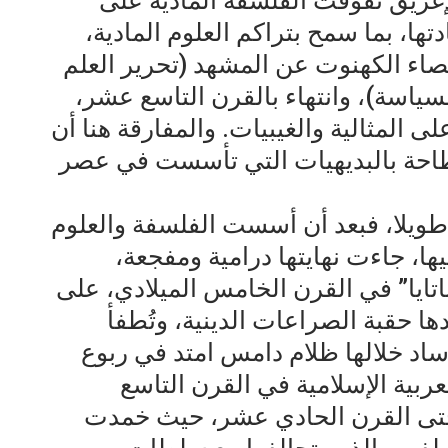
إغريق تفوقت الفلسفة المادية على
تها، بما سمح بتراكم العلوم المادية،
صاء الكهنوت عن المشهد (تحرير العلم
ياسة)، وانتهاء بالقرن التاسع عشر،
 المثالية والغيبيات. والمفارقة هنا أن
لإطاحة بالبديهيات التي تأسست في عصر
 طويلا، فبعد أن أسست الفلسفة والعلوم
يها، جاءت نهايتها درامية ومفجعة،
اتايا” في القرن الخامس الميلادي، على
ها حقبة الصراعات الدينية، وتُطفأ
ساد خلالها ظلام دامس امتد في ربوع
ربية الإسلامية في القرن التاسع
حتى القرن الحادي عشر، حيث خمدت