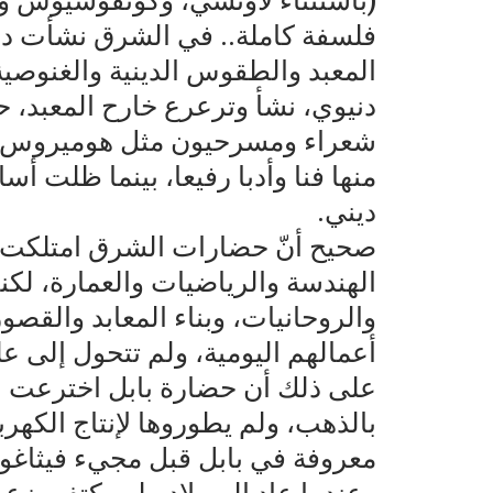
(باستثناء لاوتسي، وكونفوشيوس وبوذ
فلسفة كاملة.. في الشرق نشأت د
المعبد والطقوس الدينية والغنوصية
دنيوي، نشأ وترعرع خارح المعبد، ح
شعراء ومسرحيون مثل هوميروس، مم
منها فنا وأدبا رفيعا، بينما ظلت 
ديني.
صحيح أنّ حضارات الشرق امتلكت ع
الهندسة والرياضيات والعمارة، لك
والروحانيات، وبناء المعابد والقصو
أعمالهم اليومية، ولم تتحول إلى ع
على ذلك أن حضارة بابل اخترعت ا
بالذهب، ولم يطوروها لإنتاج الكهر
معروفة في بابل قبل مجيء فيثاغو