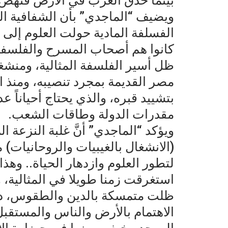
بينما حدّق الغرب في الأرض فنهض”
ويضيف “الماجدي” بأن الشفافية العا
الفسلفة المادية حولت العلوم إلى ن
كانوا هم أصحاب المسرح والفلسفة 
ظل أسير الفلسفة المثالية، ومنشغلا
مصر القديمة بمجرد تنصيبه، ومنذ الي
بتشييد قبره، والذي يحتاج أحياناً 
مقدرات الدولة وطاقات الشعب.
ويؤكد “الماجدي” أنَّ غلبة النزعة ال
(الانشغال بالغيبيات والروحانيات) م
لتطور العلوم وازدهار الحياة.. و
استغرقت زمنا طويلا في المثالية، 
ظلت متمسكة بالدين والطقوس، دون
الاهتمام بالأرض والناس والمستقب