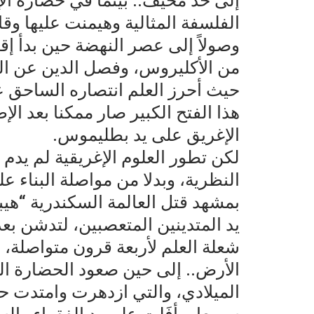
إلى حد مخيف.. بينما في حضارة ال
الفلسفة المثالية وهيمنت عليها وقاد
وصولاً إلى عصر النهضة حين بدأ إق
من الأكليروس، وفصل الدين عن الس
حيث أحرز العلم انتصاره الساحق على
هذا الفتح الكبير صار ممكنا بعد ا
الإغريق على يد بطليموس.
لكن تطور العلوم الإغريقية لم يدم
النظرية، وبدلا من مواصلة البناء عل
بمشهد قتل العالمة السكندرية “هيب
يد المتدينين المتعصبين، لتدشن بعد
شعلة العلم لأربعة قرون متواصلة، 
الأرض.. إلى حين صعود الحضارة الع
الميلادي، والتي ازدهرت وامتدت 