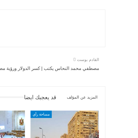
القادم بوست
مصطفي محمد النحاس يكتب | كسر الدولار ورؤية مص
قد يعجبك ايضا
المزيد عن المؤلف
مساحة رأي