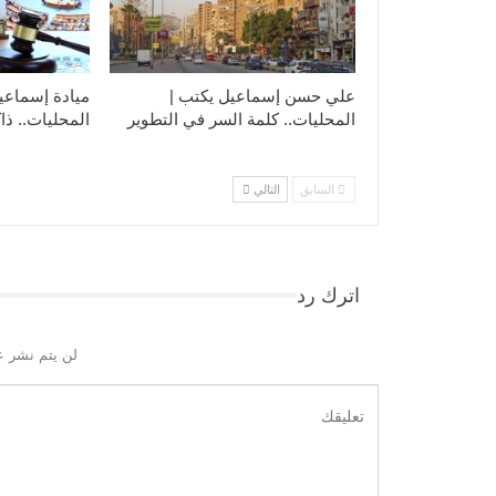
علي حسن إسماعيل يكتب |
ميادة إسماعي
المحليات.. كلمة السر في التطوير​
المحليات.. ذاك
السابق
التالي
اترك رد
لن يتم نشر ع