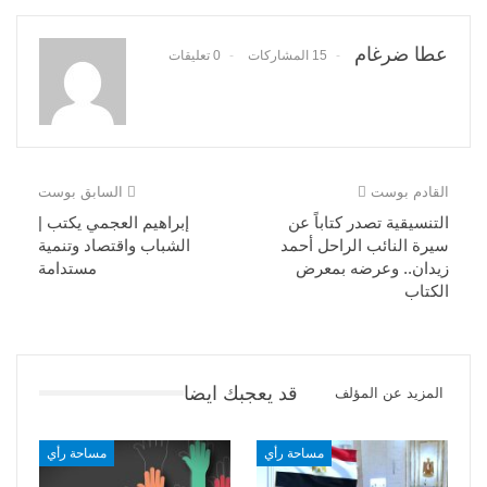
عطا ضرغام
15 المشاركات
0 تعليقات
القادم بوست
السابق بوست
التنسيقية تصدر كتاباً عن
إبراهيم العجمي يكتب |
سيرة النائب الراحل أحمد
الشباب واقتصاد وتنمية
زيدان.. وعرضه بمعرض
مستدامة
الكتاب
قد يعجبك ايضا
المزيد عن المؤلف
مساحة رأي
مساحة رأي