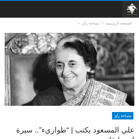
الصفحة الرئيسية
مساحة رأي
مساحة رأي
علي المسعود يكتب | “طواريء”.. سيرة