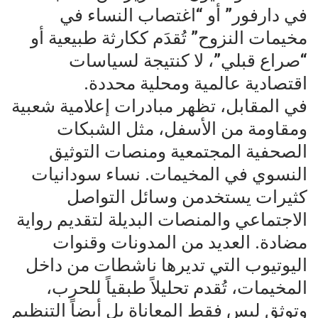
في دارفور” أو “اغتصاب النساء في
مخيمات النزوح” تُقدَم ككارثة طبيعية أو
“صراع قبلي”، لا كنتيجة لسياسات
اقتصادية عالمية ومحلية محددة.
في المقابل، تظهر مبادرات إعلامية شعبية
ومقاومة من الأسفل، مثل الشبكات
الصحفية المجتمعية ومنصات التوثيق
النسوي في المخيمات. نساء سودانيات
كثيرات يستخدمن وسائل التواصل
الاجتماعي والمنصات البديلة لتقديم رواية
مضادة. العديد من المدونات وقنوات
اليوتيوب التي تديرها ناشطات من داخل
المخيمات، تُقدم تحليلاً طبقياً للحرب،
وتوثق ليس فقط المعاناة بل أيضاً التنظيم