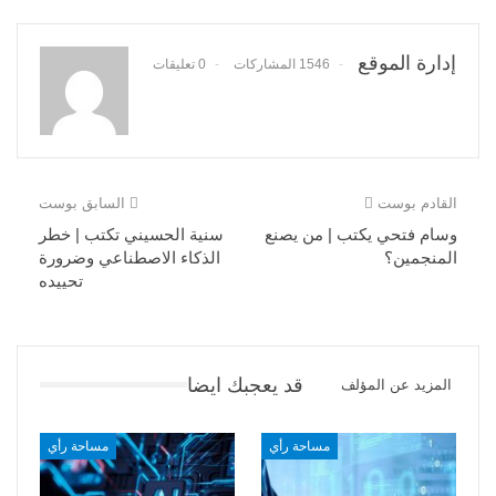
إدارة الموقع
1546 المشاركات
0 تعليقات
القادم بوست
السابق بوست
وسام فتحي يكتب | من يصنع
سنية الحسيني تكتب | خطر
المنجمين؟
الذكاء الاصطناعي وضرورة
تحييده
قد يعجبك ايضا
المزيد عن المؤلف
مساحة رأي
مساحة رأي