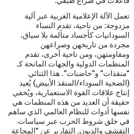
فاعلات في صراع طبقي.
تعمل الآلة الإعلامية الغربية عبر آلية
مزدوجة: من ناحية، تقدم النساء
السودانيات كأجساد متألمة بلا سياق،
مجردة من تاريخهن وصراعهن
ومقاومتهن، ومن ناحية أخرى، تقدم
المنظمات الدولية والجهات المانحة كـ
“منقذات” و”حاضنات”. هذا الثنائي
(الضحية السوداء/المنقذ الأبيض) يُعيد
إنتاج علاقات القوة الاستعمارية، ويُخفي
حقيقة أن العديد من هذه المنظمات هي
نفسها أدوات للنظام العالمي الذي ساهم
في خلق شروط الحرب عبر سياسات
التقشف والديون. التقارير عن “المجاعة