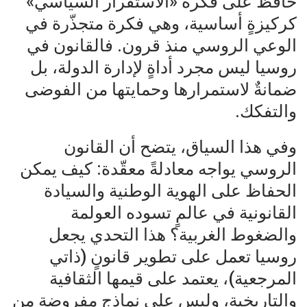
حافظ على فكرة «الاستقرار السياسي»
كركيزةٍ أساسية، وهي فكرة متجذّرة في
الوعي الروسي منذ قرون. فالقانون في
روسيا ليس مجرد أداةٍ لإدارة الدولة، بل
ضمانةٌ لاستمرارها وحمايتها من الفوضى
والتفكك.
وفي هذا السياق، يتضح أن القانون
الروسي يواجه معادلةً معقّدة: كيف يمكن
الحفاظ على الهوية الوطنية والسيادة
القانونية في عالمٍ تسوده العولمة
والضغوط الغربية؟ هذا التحدي يجعل
روسيا تعمل على تطوير قانونٍ (ذاتي
المرجعية)، يعتمد على قيمها الثقافية
والتاريخية، وليس على نماذج مفروضة من