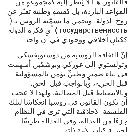
فالقانون هنا لا يُنظر إليه كمجموعةٍ من
القواعد الباردة، بل كقيمةٍ وطنية تعبّر عن
روح الدولة، وتحمي ما يسمّيه الروس بـ (
государственность ) أي فكرة الدولة
ككيانٍ أخلاقي ووجودي في آنٍ واحد.
إنّ الثقافة الروسية من دوستويفسكي
وتولستوي إلى غوركي وبوشكين أسهمت
في بناء ضميرٍ وطنيٍّ يؤمن بالمسؤولية
قبل الحرية، وبالواجب قبل الحق،
وبالانضباط قبل المطالبة. ولهذا لا عجب
أن يكون القانون في روسيا انعكاسًا لتلك
الفلسفة الأخلاقية التي ترى في النظام
جزءًا من العدالة، وفي العدالة طريقًا
لحماية كيان الأمة ذاته.