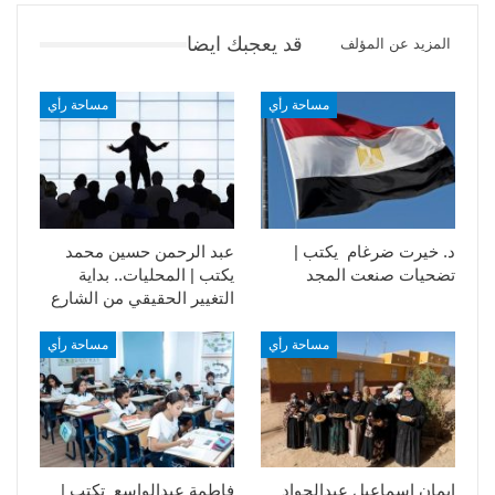
قد يعجبك ايضا
المزيد عن المؤلف
مساحة رأي
مساحة رأي
د. خيرت ضرغام يكتب |
عبد الرحمن حسين محمد
تضحيات صنعت المجد
يكتب | المحليات.. بداية
التغيير الحقيقي من الشارع
مساحة رأي
مساحة رأي
إيمان إسماعيل عبدالجواد
فاطمة عبدالواسع تكتب |