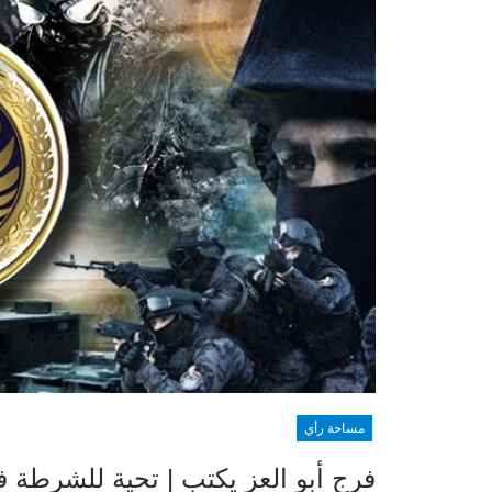
مساحة رأي
فرج أبو العز يكتب | تحية للشرطة ف