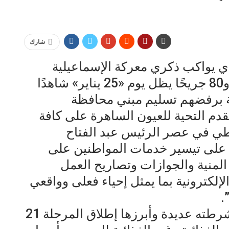
شارك
تفل بعيد الشرطة الـ 70 الذي يواكب ذكري معركة الإسماعيلية
1952، التي راح ضحيتها 50 شهيدًا و80 جريحًا يظل يوم «25 يناير» شاهدًا
 برفضهم تسليم مبني محافظة
قدم التحية للعيون الساهرة على كافة
طي في عصر الرئيس عبد الفتاح
لى تيسير خدمات المواطنين على
لمنية والجوازات وتصاريح العمل
لكترونية بما يمثل إحياء فعلى وواقعي
.
الأمثلة على ترابط الشعب برجال شرطته عديدة وأبرزها إطلاق المرحلة 21