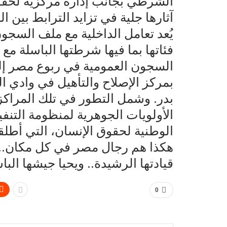
الشرطي بجانب إدارة مركزية لحقو
آثارها جلية في تزايد الترابط بين
يُعد تعامل الداخلية مع ملف السجو
فئاتها بما فيها شرطتها الباسلة مع
السجون العمومية في ربوع مصر إلي 
بمركز الإصلاح والتأهيل في وادي ا
بدر. وشمل التطور في تلك المراكز 
الأولويات الجوهرية لمنظومة التنفيذ
الوطنية لحقوق الإنسان، التي أطلق
هكذا هم رجال مصر في كل مكان.. تح
قيادتها الرشيدة.. ويحيا جيشها ال
0