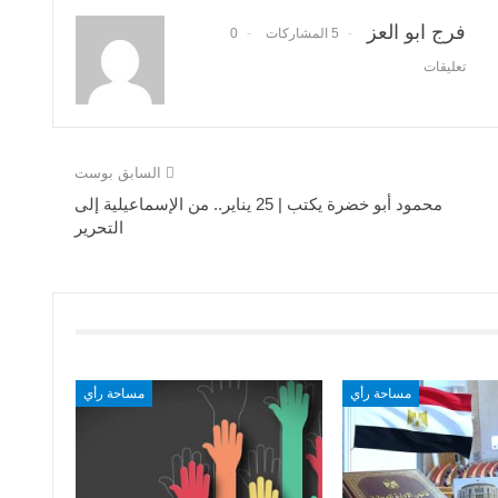
فرج ابو العز
5 المشاركات
0
تعليقات
السابق بوست
محمود أبو خضرة يكتب | 25 يناير.. من الإسماعيلية إلى
التحرير
مساحة رأي
مساحة رأي