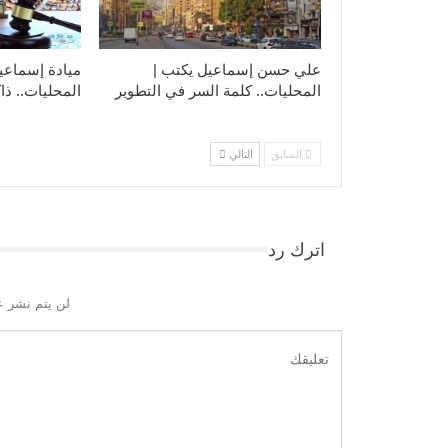
علي حسن إسماعيل يكتب |
ميادة إسماعي
المحليات.. كلمة السر في التطوير​
المحليات.. ذاك
السابق
التالي
اترك رد
لن يتم نشر ع