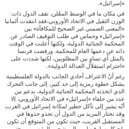
«إسرائيل».
في مكان ما في الوسط المعُلن، تقف الدول ذات
الوزن الثقيل في الاتحاد الأوروبي،فقد انتقدت ألمانيا
«المعنى الضمني غير الصحيح للمكافأة» بين
«إسرائيل» وحماس في طلب التوقيف الصادر عن
المحكمة الجنائية الدولية، ولكنها أعلنت في الوقت
ذاته عن دعمها العام للمحكمة. ورفضت فرنسا
بالمثل أي تساوٍ بين المطلوبين، لكنها شددت على
«احترام استقلال العدالة الدولية».
رغم أنّ الاعتراف أحادي الجانب بالدولة الفلسطينية
يشكل خطوة رمزية إلى حد كبير، إلى جانب التحرك
الذي اتخذته المحكمة الجنائية الدولية، بدعم من
عدد من حلفاء «إسرائيل» في الاتحاد الأوروبي، إلا
أنّه يشير إلى تآكل خطير لمكانة إسرائيل في الغرب.
وقد تختار المزيد من الدول أن تحذو حذوها في
المستقبل القريب، حيث تكون من المتوقع أن تكون
بلجيكا وسلوفينيا من المرشحين الرئيسيين. وحتى