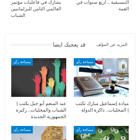
التنسيقية .. أربع سنوات في
يشارك في فاعليات مؤتمر
القمة
العالمي الثامن للبرلمانيين
الشباب
قد يعجبك ايضا
المزيد عن المؤلف
مساحة رأي
مساحة رأي
ميادة إسماعيل مبارك تكتب
عبد المنعم أبو جبل يكتب |
| المحليات.. ذاكرة الدولة
الشباب والمحليات.. ركيزة
الجمهورية الجديدة
مساحة رأي
مساحة رأي