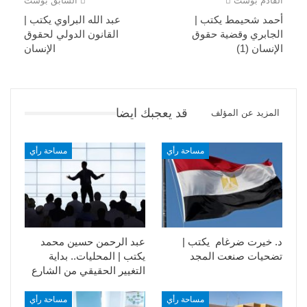
القادم بوست
السابق بوست
أحمد شحيمط يكتب |
عبد الله البراوي يكتب |
الجابري وقضية حقوق
القانون الدولي لحقوق
الإنسان (1)
الإنسان
قد يعجبك ايضا
المزيد عن المؤلف
مساحة رأي
مساحة رأي
د. خيرت ضرغام يكتب |
عبد الرحمن حسين محمد
تضحيات صنعت المجد
يكتب | المحليات.. بداية
التغيير الحقيقي من الشارع
مساحة رأي
مساحة رأي