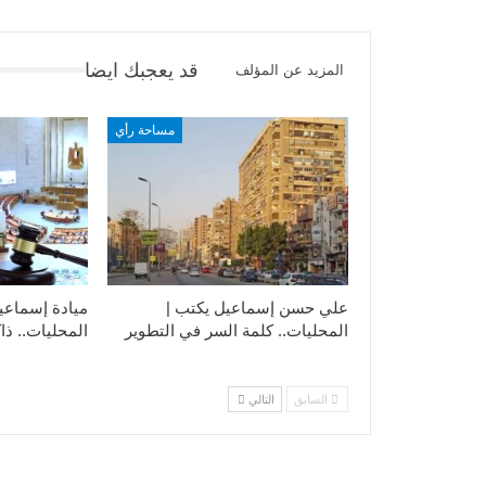
قد يعجبك ايضا
المزيد عن المؤلف
مساحة رأي
علي حسن إسماعيل يكتب |
ميادة إسماعي
المحليات.. كلمة السر في التطوير​
المحليات.. ذاك
السابق
التالي