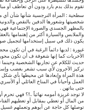
تقوم بذلك بدم بارد ودون أي تعاطف أو مبال
سطحية : المرأة النرجسية شأنها شأن أي 
شخصيتها وشعورها الدفين بالنقص والدونية
بالمظهر الجسدي والصورة الإجتماعية فهي
والملابس والسيارة أكثر من إهتمامها بالع
يكون ذلك في سبيل إستخدامها لتجميل صورتها
غيورة : لديها دائماً الرغبة في أن تكون محط أ
الأخريات كما إنها شغوفة ف أن تكون محور 
حديث للكلام عن تجاربها الشخصية وحينما 
تركيز الآخرون لأي سبب تشعر بغضب وإستياء
هذة المرأة وإبعادها عن محيطها بأي شكل 
العمل وأحياناً في المناخ العائلي أو الأس
حتى بناتهن .
لا توجد غريزة أمومه نهائياً ..!؟ فهي تحرم 
من المال أو تعطي بمقابل أو تعطيهم الفت
توصلها كل حاجة عن أبوهم وتعملهم غسيل 