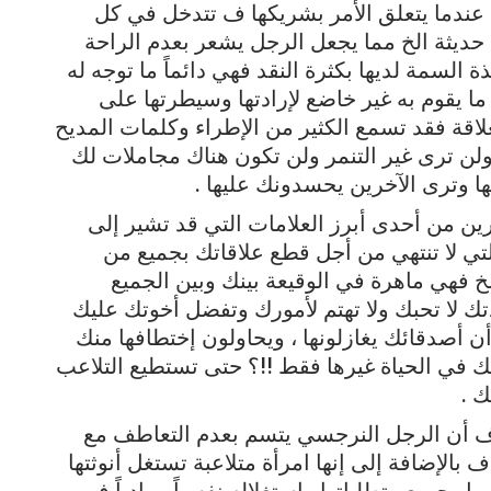
عندما يتعلق الأمر بشريكها ف تتدخل في كل
ديثة الخ مما يجعل الرجل يشعر بعدم الراحة
 السمة لديها بكثرة النقد فهي دائماً ما توجه له
ما يقوم به غير خاضع لإرادتها وسيطرتها على
اقة فقد تسمع الكثير من الإطراء وكلمات المديح
 ولن ترى غير التنمر ولن تكون هناك مجاملات لك
نها وترى الآخرين يحسدونك عليها .
ن من أحدى أبرز العلامات التي قد تشير إلى
تي لا تنتهي من أجل قطع علاقاتك بجميع من
خ فهي ماهرة في الوقيعة بينك وبين الجميع
ك لا تحبك ولا تهتم لأمورك وتفضل أخوتك عليك
 أصدقائك يغازلونها ، ويحاولون إختطافها منك
في الحياة غيرها فقط !!؟ حتى تستطيع التلاعب
 .
روف أن الرجل النرجسي يتسم بعدم التعاطف مع
ف بالإضافة إلى إنها امرأة متلاعبة تستغل أنوثتها
جميع متطلباتها وإستغلاله نفسياً ومادياً فهي