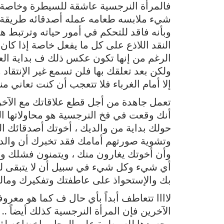
فالمرأة النرجسية عاشقة للسيطرة وخاصة 
شيء ملابسه طعامه عمله أصدقائه طريقة ح
وبأنه فاقد للتحكم في أمور حياته وترتبط هذة
النقد اللاذع على كل ما يفعل خاصة إذا كان 
الرغم من إنها تكون عكس ذلك ف بداية العل
ولكن بعد تعلقك بها فلن تسمع غير الإنتقاد
إلا أمام الغرباء فلا تتعجب أن كنت تعاني م
تعمل جاهدة من أجل قطع علاقاتك مع الآخري
أنك وقعت في فخ النرجسية هو محاولاتها ال
حولك بداية من والديك ، أخوتك أصدقائك ال
وتشوية صورتهم أمامك فقد تخبرك أن والدت
وأن أخوتك يغارون منك ، ويتمنون فشلك وأن
أي شيء وكل شيء في سبيل أن لا يتبقى لك 
بك والإستحواذ على عاطفتك وتفكيرك ومالك
لاااا تتعاطف أبداً بأي حال ف كما هو مع
الآخرين فإن المرأة النرجسية كذلك أيضاً .. 
وجسدها للسيطرة على الرجل وإخضاعه لقبول 