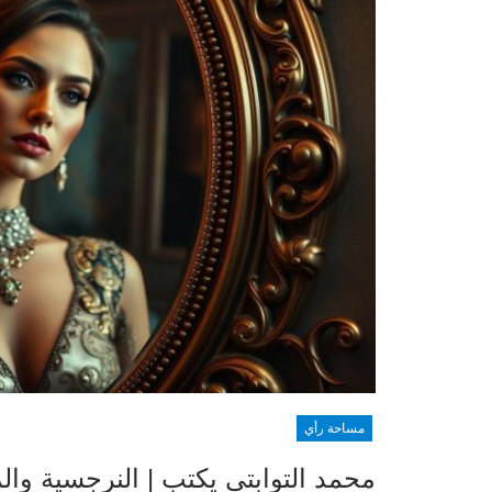
مساحة رأي
محمد التوابتي يكتب | النرجسية وال