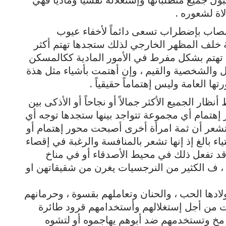
اة لشعوره .
مصاب بإضطراب تسعى دائماً لأخفاء عيوب
 خلف المظهر الخارجي لذلك ستجدها تهتم أكثر
 تهتم بشكل مفرط في الأمور المادية ككالمسكن
قل والشخصية والقيم ، وإن أهتمت بأشياء مثل هذة
 العامة وليس إهتماماً حقيقياً .
نظار الجميع الأكثر جمالاً أو نجاحاً أو الأذكى بين
إهتمام أي مجموعة تتواجد بينها ستجدها توجه أي
تشعر أن ثمة امرأة أخرى أصبحت محور إهتمام أو
 بالغ إذ إنها تشعر بالمنافسة والرغبة في إقصاء
قد تفعل ذلك في محيط الأصدقاء أو في مناخ
ري ، ف الكثير من النرجسيات يغرن من شقيقاتهن او
أولادها الحب ، والحنان وتعاملهم بقسوة ، وحرمانهم
ات من أجل إستغلالهم وأستخدامهم قرود طائرة
مخ وتستخدمهم ضد أبوهم يهاجموه أو لتشوه