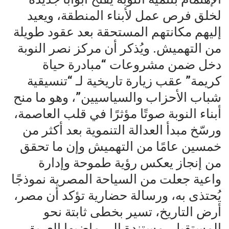
لخلق فرص عمل لأبناء المنطقة، ويعيد
إليهم مكانتهم المستحقة بعد عقود طويلة
من التهميش. ويُذكر أن مركز نصر النوبة
دخل ضمن مشروعات “مبادرة حياة
كريمة” عقب زيارة تاريخية لـ “تنسيقية
شباب الأحزاب والسياسيين”، وهو ما منح
أبناء النوبة صوتًا مؤثرًا في قلب العاصمة،
ورسّخ مبدأ العدالة التنموية بعد أكثر من
خمسين عامًا من التهميش وإن ما تحقق
من إنجاز يعكس رؤية طموحة وإدارة
واعية جعلت من السياحة المصرية نموذجًا
يُحتذى به، ورسالة حضارية تؤكد أن مصر،
أرض التاريخ، تسير بخطى ثابتة نحو
المستقبل، مستندة إلى ماضيها العريق،