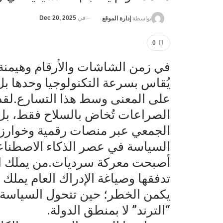
في
Dec 20, 2025
بواسطة
إدارة الموقع
0
في زمن الشاشات والأرقام وهيمنة ا
يُقاس بسرعة التكنولوجيا وحدها بل
على المعنى وسط هذا التسارع.لقد ت
الصراعات تُخاض بالسلاح فقط، بل 
الجمعي عبر منصات رقمية وخوارزم
السياسة في عصر الذكاء الاصطناعي لم
أصبحت معركة سرديات.من يملك الق
تدفقها وصياغة الإدراك العام يملك ن
يكمن الخطر؛ حين تتحول السياسة إ
“الترند” لا بمنطق الدولة.