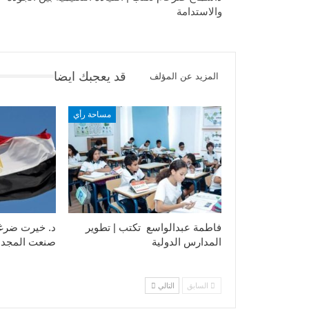
والاستدامة
قد يعجبك ايضا
المزيد عن المؤلف
مساحة رأي
فاطمة عبدالواسع تكتب | تطوير
د. خيرت ضرغ
المدارس الدولية
صنعت المجد
السابق
التالي