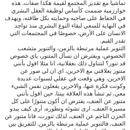
تماشيا مع تقدير المجتمع لقيمة هكذا صفات. هذه
خوارزمية صممت كأساس لوظيفة العقل البشري
في الحفاظ على صاحبه وحمايته بكل طاقته، ويهدف
في النهاية للسعي لبقاء النوع البشري منذ تواجد
الانسان على الأرض، خصوصًا في المجتمعات التي
تقدر القيم.
التنوير عملية مرتبطة بالزمن، والتنوير متشعب
الخصوص، ويفترض ان نسأل المتنور، باي خصوص
قد تنور؟ لنتناول ذلك بعقلانية، انا مثلا اقول بأنني
متنور بعلاقتي مع الاخرين، اي ان لي صور عن
الاخرين، وهي وقعت في عقلي لسنوات عديدة
وكونت فكرة عنها، والاخرين يفعلون نفس الشيء
معي. ثم تنشأ هذه العلاقة بيننا. حين اقول بأنني
متنور عن العنف، يفترض ان أكون متنورًا على كل
مسيرة العنف، ارى نشوئه وتطوره، أرى كيف يبدو
الحزن الناجم عن العنف، لذلك تنورت، فانا متنور عن
العنف. فالتنوير عملية مرتبطة بالزمن. للتفريق بين