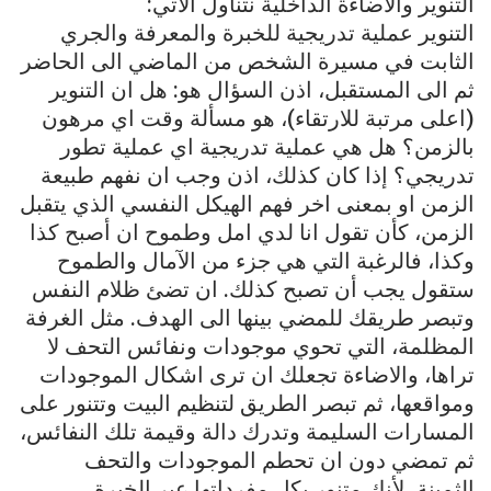
التنوير والاضاءة الداخلية نتناول الاتي:
التنوير عملية تدريجية للخبرة والمعرفة والجري
الثابت في مسيرة الشخص من الماضي الى الحاضر
ثم الى المستقبل، اذن السؤال هو: هل ان التنوير
(اعلى مرتبة للارتقاء)، هو مسألة وقت اي مرهون
بالزمن؟ هل هي عملية تدريجية اي عملية تطور
تدريجي؟ إذا كان كذلك، اذن وجب ان نفهم طبيعة
الزمن او بمعنى اخر فهم الهيكل النفسي الذي يتقبل
الزمن، كأن تقول انا لدي امل وطموح ان أصبح كذا
وكذا، فالرغبة التي هي جزء من الآمال والطموح
ستقول يجب أن تصبح كذلك. ان تضئ ظلام النفس
وتبصر طريقك للمضي بينها الى الهدف. مثل الغرفة
المظلمة، التي تحوي موجودات ونفائس التحف لا
تراها، والاضاءة تجعلك ان ترى اشكال الموجودات
ومواقعها، ثم تبصر الطريق لتنظيم البيت وتتنور على
المسارات السليمة وتدرك دالة وقيمة تلك النفائس،
ثم تمضي دون ان تحطم الموجودات والتحف
الثمينة، لأنك متنور بكل مفرداتها عبر الخبرة