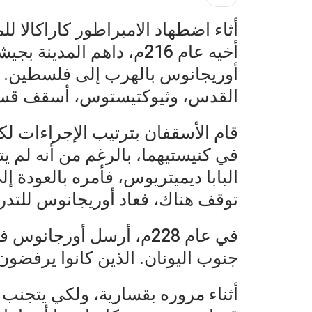
أثاء اضطهاد الامبراطور كاراكالا 
أخيه عام 216م، داهم المدي
أوريجانوس بالهرب إلى فلسطين. ه
القدس، وثيوكتيستوس، أسقف قسا
قام الأسقفان بترتيب الإجراءات لك
في كنيستيهما، بالرغم من أنه لم ي
البابا ديميتريوس، فأمره بالعودة إ
توقف هناك، فعاد أوريجانوس للتد
في عام 228م، أرسل أورجان
جنوب اليونان. الذين كانوا يرفضون
أثناء مروره بقسارية، ولكي يتجن