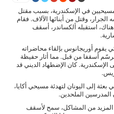
للمسيحيين في الإسكندرية، بسبب مقتل
نة بجيشه الجرار، وقتل من أبنائها الآلاف. فقام
ناك، استقبله ألكساندر، أسقف
رية.
ي يقوم أوريجانوس بإلقاء محاضراته
ترسّم أسقفا من قبل. مما أثار حفيظة
لى الإسكندرية. كان الإضطهاد الديني قد
ريس.
وس في بعثة إلى اليونان لتهدئة مسيحي أكايا،
 المدرسين الملحدين.
ب المزيد من المشاكل، سمح لأسقف