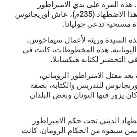
هذه المرة على يدي الامبراطور
البربري القاسي، ماكسيمين. أثناء هذا الاضطهاد (235م)، عاش أوريجانوس
 مسيحية تدعى جوليانا.
 السيدة وريثة لأعمال سيماخوس،
 اليونانية. هذه المخطوطات، كانت في
ي التحضير لكتابه هيكسابلا.
بعد مقتل الامبراطور الروماني،
ن ثم، عاد أوريجانوس للتدريس والكتابة، بصفة
ن يزور فيها اليونان وبعض البلدان
ضطهاد الديني تحت حكم الامبراطور
من سبقوه من الحكام الرومان. كانت