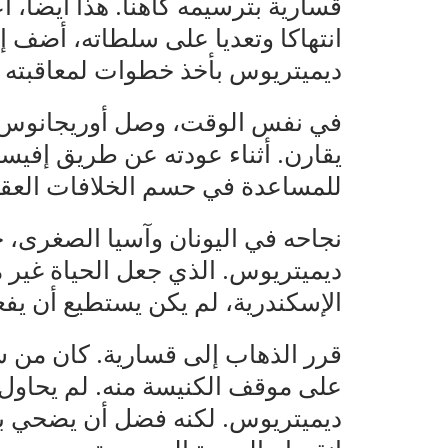
قسارية بترسيمه كاهنا. هذا أيضا، اع
انتهاكا وتعديا على سلطاته، أضف إل
ديميتريوس بأخذ خطوات لمعاقبته و
في نفس الوقت، وصل أوريجانوس إل
يقارن. أثناء عودته عن طريق إفيسو
للمساعدة في حسم الخلافات العقائ
نجاحه في اليونان وآسيا الصغرى، 
ديميتريوس. الذي جعل الحياة غير م
الإسكندرية، لم يكن يستطيع أن يفع
قرر الذهاب إلى قسارية. كان من ش
على موقف الكنيسة منه. لم يحاول 
ديميتريوس. لكنه فضل أن يضحي بن