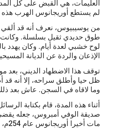
العليمات، هي القبض على كل المد
لم يستطع أوريجانوس الهرب هذه ا
من يوسيبيوس، نعرف أنه قد ألقي 
طوق حديدي ثقيل بسلسلة. وكانت س
لوح خشبي لعدة أيام. وكان يهدد ب
الإذعان والردة عن الديانة المسيحية
توقف هذا الاضطهاد الديني، بعد 
ظل حيا وأطلق سراحه، إلا أنه قد أ
وما لاقاه في السجن. عاش بعد ذل
أثناء هذه المدة، قام بكتابة الرسائ
صديقة الوفي أمبروس، جعله يقضي أي
مات أخيرا أوريجانوس عام 254م، في سن السبعين.