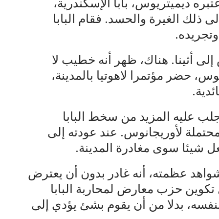
تبره ديميتريوس، بابا الإسكندرية،
ى ذلك الغيرة والحسد. فقام البابا
تجريده.
ى أثينا. هناك، ظهر أنه خطيب لا
س، حضر مؤتمرا لاهوتيا بالمدينة،
دية.
جلب عليه المزيد من سخط البابا
حتملة لأوريجانوس. عند عودته إلى
ل شيئا سوى مغادرة المدينة.
واهد عظمته، أنه غادر بدون أن يعترض
تكوين حزب معارض لمحاربة البابا
فسه، بدلا من أن يقوم بشئ يؤدي إلى