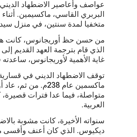
عواصف وأعاصير الاضطهاد الديني. 
متخفيا لمدة سنتين، في منزل سيدة
من حسن حظ أوريجانوس، كانت هذه
الذي قام بترجمة العهد القديم إلى
غاية الأهمية لأوريجانوس، ساعدته ف
توقف الاضطهاد الديني في قسارية 
ماكسمين عام 238م. م
متواصلة، فيما عدا فترات قصيرة، كا
العربية.
سنواته الأخيرة، كانت مشوبة بالا
ديكيوس. الذي كان أعنف وأقسى م