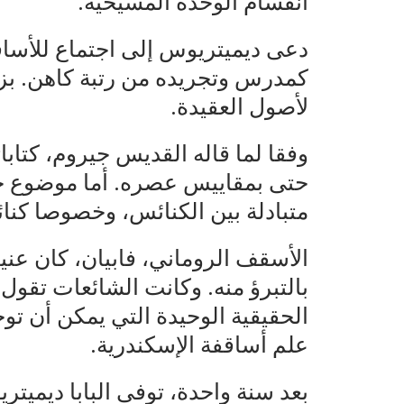
انقسام الوحدة المسيحية.
دعى ديميتريوس إلى اجتماع للأساق
كمدرس وتجريده من رتبة كاهن. بزعم
لأصول العقيدة.
وفقا لما قاله القديس جيروم، كتاب
حتى بمقاييس عصره. أما موضوع خص
متبادلة بين الكنائس، وخصوصا كنا
الأسقف الروماني، فابيان، كان عني
بالتبرؤ منه. وكانت الشائعات تقول 
الحقيقية الوحيدة التي يمكن أن تو
علم أساقفة الإسكندرية.
بعد سنة واحدة، توفى البابا ديميتر