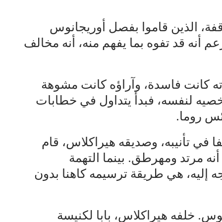
فة، الذين قاموا بفصل أوريجانوس
 أنه قد تفوه بما يفهم منه، أنه مخالف
اته كانت فاسدة، وآراؤه كانت مشوهة
يه لنفسه، فبدأ يتداول في خطابات
ئس روما.
فا في تأنيبه، وصديقه هيراكلاس، قام
أنه مرتد ومهرطق. بينما التهمة
جه إليه، هي طريقة ترسيمه كاهنا بدون
يوس. خلفه هيراكلاس، بابا لكنيسة