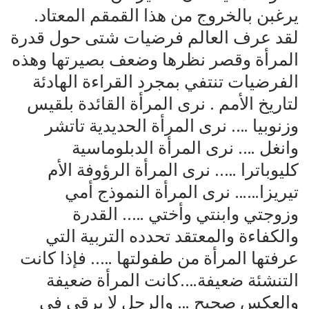
يرغبن بالخروج من هذا القمقم المعتاد.
لقد عرف العالم فرضيات شتى حول قدرة
المرأة وقصر نظرها وضعف بصيرتها وهذه
الفرضيات تنتفي بمجرد القراءة الهادئة
لتاريخ الأمم . نرى المرأة القائدة بلقيس
وزنوبيا …. نرى المرأة الحديدية تاتشر
وانغل …. نرى المرأة الدبلوماسية
كليوباترا ….. نرى المرأة الرؤوفة الأم
تيريزا…… نرى المرأة النموذج أمي
وزوجتي وابنتي وأختي ….. القدرة
والكفاءة والمعتقد تحدده التربية التي
عرفتها المرأة من طفولتها ….. فإذا كانت
التنشئة ضعيفة….كانت المرأة ضعيفة
والعكس صحيح … والرجل لا يرقى في