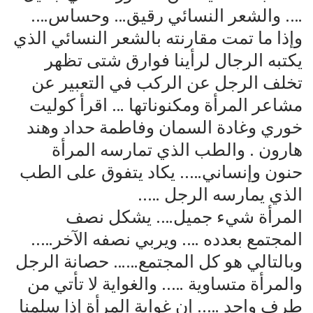
…. والشعر النسائي رقيق… وحساس….
وإذا ما تمت مقارنته بالشعر النسائي الذي
يكتبه الرجال لرأينا فوارق شتى تظهر
تخلف الرجل عن الركب في التعبير عن
مشاعر المرأة ومكنوناتها … اقرأ كوليت
خوري وغادة السمان وفاطمة حداد وهند
هارون . والطب الذي تمارسه المرأة
حنون وإنساني….. يكاد يتفوق على الطب
الذي يمارسه الرجل …..
المرأة شيء جميل…. يشكل نصف
المجتمع بعدده …. ويربي نصفه الآخر…..
وبالتالي هو كل المجتمع…… حصانة الرجل
والمرأة متساوية ….. والغواية لا تأتي من
طرف واحد ….. إن غواية المرأة إذا سلمنا