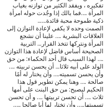
تفكيره ، ويفقد الكثير من توازنه بغياب
المرأة ….فما بالك إذا وجُدت حوله امرأة
ذكية طموحة محبة قائدة……
الصمت وحده لا يكفي لإعادة التوازن إلى
العلاقات البشرية …. علينا أن نشجع
المرأة ونتركها تتخذ القرار… التربية
الصحيحة أساس فاضل لإعادة هذا التوازن
…. لهذا السبب قال أحد الحكماء: من حق
الولد على أبيه ثلاثا… أن يحسن تربيته ….
وأن يحسن تسميته…. وأن يختار له أمًا
صالحة …. وهنا يمكن تطوير قول هذا
الحكيم ليصبح: من حق البنت على أمها
ثلاث …. أن تحسن تربيتها …. و أن تحسن
تسميتها….. وأن تختار لها أبا صالحا …..