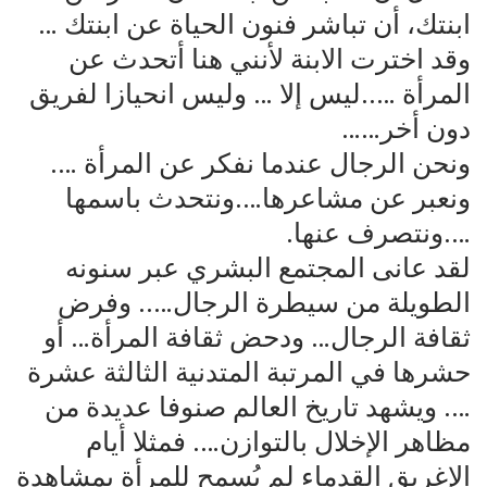
ابنتك، أن تباشر فنون الحياة عن ابنتك …
وقد اخترت الابنة لأنني هنا أتحدث عن
المرأة …..ليس إلا … وليس انحيازا لفريق
دون أخر……
ونحن الرجال عندما نفكر عن المرأة ….
ونعبر عن مشاعرها….ونتحدث باسمها
….ونتصرف عنها.
لقد عانى المجتمع البشري عبر سنونه
الطويلة من سيطرة الرجال….. وفرض
ثقافة الرجال… ودحض ثقافة المرأة… أو
حشرها في المرتبة المتدنية الثالثة عشرة
…. ويشهد تاريخ العالم صنوفا عديدة من
مظاهر الإخلال بالتوازن…. فمثلا أيام
الإغريق القدماء لم يُسمح للمرأة بمشاهدة