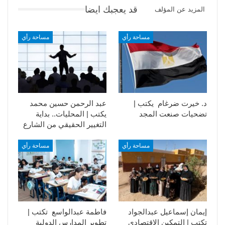
قد يعجبك ايضا
المزيد عن المؤلف
مساحة رأي
مساحة رأي
د. خيرت ضرغام يكتب |
عبد الرحمن حسين محمد
تضحيات صنعت المجد
يكتب | المحليات.. بداية
التغيير الحقيقي من الشارع
مساحة رأي
مساحة رأي
إيمان إسماعيل عبدالجواد
فاطمة عبدالواسع تكتب |
تكتب | التمكين الاقتصادي
تطوير المدارس الدولية